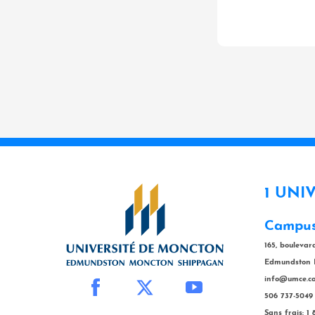
1 UNI
Campus
165, bouleva
Edmundston 
info@umce.c
506 737-5049
Sans frais: 1