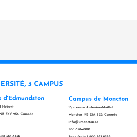
VERSITÉ, 3 CAMPUS
 d'Edmundston
Campus de Moncton
rd Hébert
18, avenue Antonine-Maillet
NB E3V 2S8, Canada
Moncton NB E1A 3E9, Canada
a
info@umoncton.ca
506 858-4000
 800 363-8336
Sans frais: 1 800 363-8336