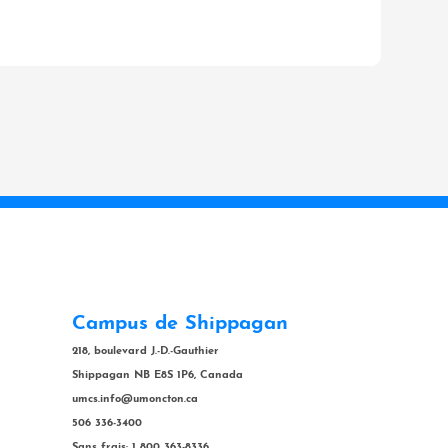
Campus de Shippagan
218, boulevard J.-D.-Gauthier
Shippagan NB E8S 1P6, Canada
umcs.info@umoncton.ca
506 336-3400
Sans frais: 1 800 363-8336