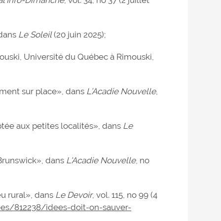
 dans
Le Soleil
(20 juin 2025);
ski, Université du Québec à Rimouski,
sement sur place», dans
L’Acadie Nouvelle
,
ée aux petites localités», dans
Le
Brunswick», dans
L'Acadie Nouvelle
, no
eu rural», dans
Le Devoir
, vol. 115, no 99 (4
ees/812238/idees-doit-on-sauver-