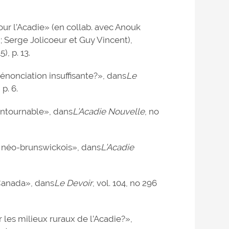
our l’Acadie» (en collab. avec Anouk
; Serge Jolicoeur et Guy Vincent),
, p. 13.
énonciation insuffisante?», dans
Le
p. 6.
ontournable», dans
L’Acadie Nouvelle
, no
 néo-brunswickois», dans
L’Acadie
 Canada», dans
Le Devoir
, vol. 104, no 296
 les milieux ruraux de l’Acadie?»,