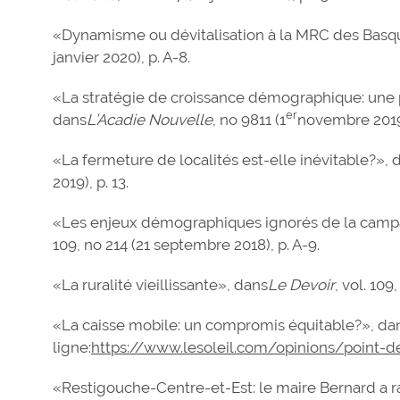
«Dynamisme ou dévitalisation à la MRC des Basq
janvier 2020), p. A-8.
«La stratégie de croissance démographique: une 
er
dans
L’Acadie Nouvelle
, no 9811 (1
novembre 2019)
«La fermeture de localités est-elle inévitable?», 
2019), p. 13.
«Les enjeux démographiques ignorés de la camp
109, no 214 (21 septembre 2018), p. A-9.
«La ruralité vieillissante», dans
Le Devoir
, vol. 109
«La caisse mobile: un compromis équitable?», da
ligne:
https://www.lesoleil.com/opinions/point-de
«Restigouche-Centre-et-Est: le maire Bernard a r