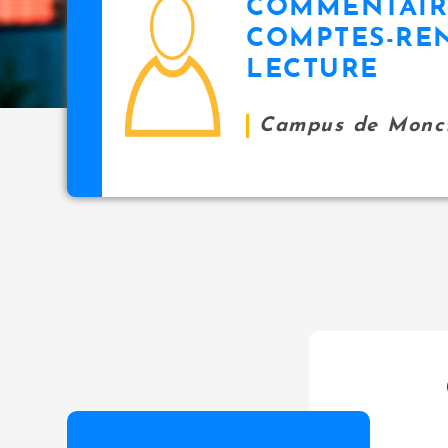
COMMENTAIR
icon
i
COMPTES-RE
p
LECTURE
a
l
Campus de Monc