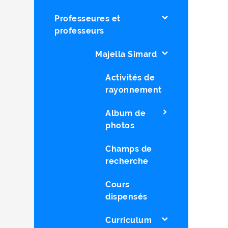
Professeures et
professeurs
Majella Simard
Activités de
rayonnement
Album de
photos
Champs de
recherche
Cours
dispensés
Curriculum