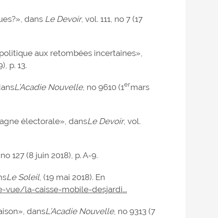
ues?», dans
Le Devoir
, vol. 111, no 7 (17
politique aux retombées incertaines»,
, p. 13.
er
dans
L’Acadie Nouvelle
, no 9610 (1
mars
agne électorale», dans
Le Devoir
, vol.
, no 127 (8 juin 2018), p. A-9.
ns
Le Soleil
, (19 mai 2018). En
-vue/la-caisse-mobile-desjardi...
aison», dans
L’Acadie Nouvelle
, no 9313 (7