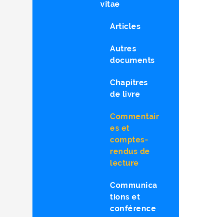
vitae
Articles
Autres
documents
Chapitres
de livre
Commentair
es et
comptes-
rendus de
lecture
Communica
tions et
conférence