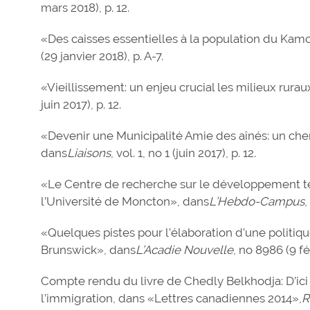
mars 2018), p. 12.
«Des caisses essentielles à la population du Kam
(29 janvier 2018), p. A-7.
«Vieillissement: un enjeu crucial les milieux rura
juin 2017), p. 12.
«Devenir une Municipalité Amie des aînés: un ch
dans
Liaisons
, vol. 1, no 1 (juin 2017), p. 12.
«Le Centre de recherche sur le développement ter
l’Université de Moncton», dans
L’Hebdo-Campus
,
«Quelques pistes pour l’élaboration d’une politiq
Brunswick», dans
L’Acadie Nouvelle
, no 8986 (9 fév
Compte rendu du livre de Chedly Belkhodja: D’ici e
l’immigration, dans «Lettres canadiennes 2014»,
R