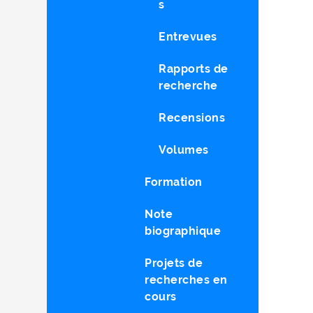
s
Entrevues
Rapports de
recherche
Recensions
Volumes
Formation
Note
biographique
Projets de
recherches en
cours