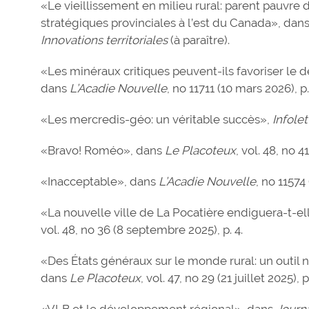
«Le vieillissement en milieu rural: parent pauvre 
stratégiques provinciales à l’est du Canada», dan
Innovations territoriales
(à paraître).
«Les minéraux critiques peuvent-ils favoriser l
dans
L’Acadie Nouvelle
, no 11711 (10 mars 2026), p.
«Les mercredis-géo: un véritable succès»,
Infolet
«Bravo! Roméo», dans
Le Placoteux
, vol. 48, no 4
«Inacceptable», dans
L’Acadie Nouvelle
, no 11574
«La nouvelle ville de La Pocatière endiguera-t-ell
vol. 48, no 36 (8 septembre 2025), p. 4.
«Des États généraux sur le monde rural: un outil
dans
Le Placoteux
, vol. 47, no 29 (21 juillet 2025), p
«VLB et le développement régional», dans
Journ