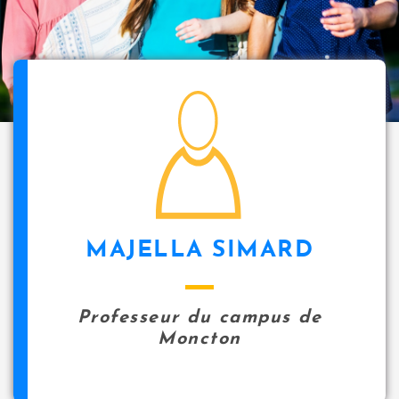
i
p
a
l
icon
MAJELLA SIMARD
Professeur du campus de
Moncton