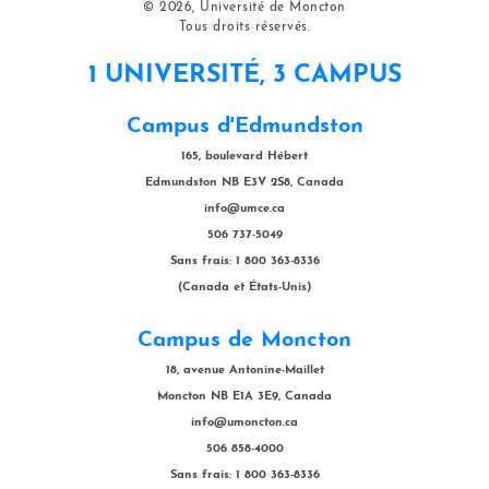
© 2026, Université de Moncton
Tous droits réservés.
1 UNIVERSITÉ, 3 CAMPUS
Campus d'Edmundston
165, boulevard Hébert
Edmundston NB E3V 2S8, Canada
info@umce.ca
506 737-5049
Sans frais: 1 800 363-8336
(Canada et États-Unis)
Campus de Moncton
18, avenue Antonine-Maillet
Moncton NB E1A 3E9, Canada
info@umoncton.ca
506 858-4000
Sans frais: 1 800 363-8336