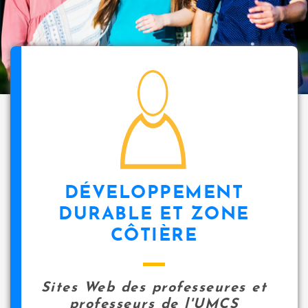
i
p
a
l
icon
DÉVELOPPEMENT
DURABLE ET ZONE
CÔTIÈRE
Sites Web des professeures et
professeurs de l'UMCS