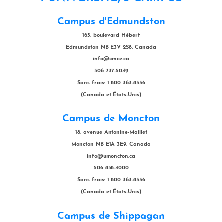
Campus d'Edmundston
165, boulevard Hébert
Edmundston NB E3V 2S8, Canada
info@umce.ca
506 737-5049
Sans frais: 1 800 363-8336
(Canada et États-Unis)
Campus de Moncton
18, avenue Antonine-Maillet
Moncton NB E1A 3E9, Canada
info@umoncton.ca
506 858-4000
Sans frais: 1 800 363-8336
(Canada et États-Unis)
Campus de Shippagan