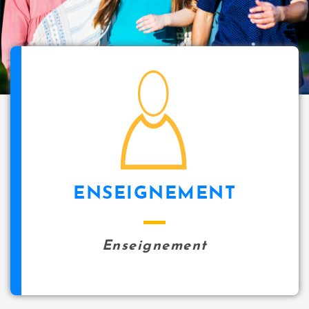
i
p
a
l
icon
ENSEIGNEMENT
Enseignement