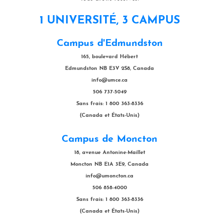
1 UNIVERSITÉ, 3 CAMPUS
Campus d'Edmundston
165, boulevard Hébert
Edmundston NB E3V 2S8, Canada
info@umce.ca
506 737-5049
Sans frais: 1 800 363-8336
(Canada et États-Unis)
Campus de Moncton
18, avenue Antonine-Maillet
Moncton NB E1A 3E9, Canada
info@umoncton.ca
506 858-4000
Sans frais: 1 800 363-8336
(Canada et États-Unis)