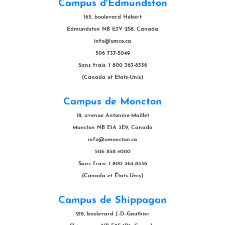
Campus d'Edmundston
165, boulevard Hébert
Edmundston NB E3V 2S8, Canada
info@umce.ca
506 737-5049
Sans frais: 1 800 363-8336
(Canada et États-Unis)
Campus de Moncton
18, avenue Antonine-Maillet
Moncton NB E1A 3E9, Canada
info@umoncton.ca
506 858-4000
Sans frais: 1 800 363-8336
(Canada et États-Unis)
Campus de Shippagan
218, boulevard J.-D.-Gauthier