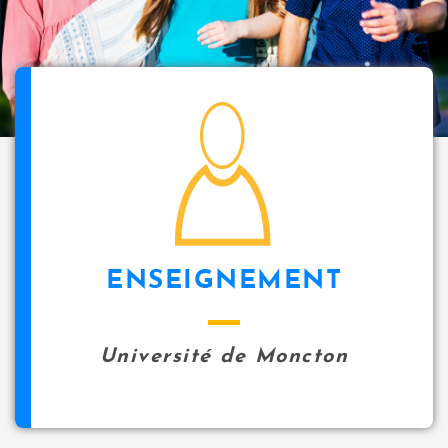
i
p
a
l
icon
ENSEIGNEMENT
Université de Moncton