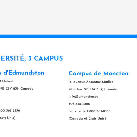
VERSITÉ, 3 CAMPUS
 d'Edmundston
Campus de Moncton
rd Hébert
18, avenue Antonine-Maillet
NB E3V 2S8, Canada
Moncton NB E1A 3E9, Canada
a
info@umoncton.ca
506 858-4000
 800 363-8336
Sans frais: 1 800 363-8336
tats-Unis)
(Canada et États-Unis)