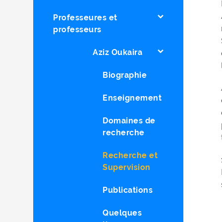
Professeures et
professeurs
Aziz Oukaira
Biographie
Enseignement
Domaines de
recherche
Recherche et
Supervision
Publications
Quelques