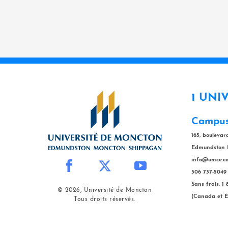
1 UNI
Campus
165, bouleva
Edmundston 
info@umce.c
506 737-5049
Sans frais: 1
© 2026, Université de Moncton
(Canada et É
Tous droits réservés.