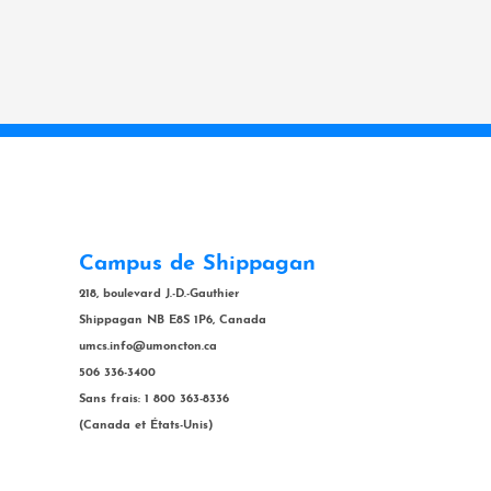
Campus de Shippagan
218, boulevard J.-D.-Gauthier
Shippagan NB E8S 1P6, Canada
umcs.info@umoncton.ca
506 336-3400
Sans frais: 1 800 363-8336
(Canada et États-Unis)