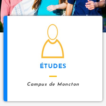
i
p
a
l
icon
ÉTUDES
Campus de Moncton