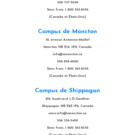
506 737-5049
Sans frais: 1 800 363-8336
(Canada et États-Unis)
Campus de Moncton
18, avenue Antonine-Maillet
Moncton NB E1A 3E9, Canada
info@umoncton.ca
506 858-4000
Sans frais: 1 800 363-8336
(Canada et États-Unis)
Campus de Shippagan
218, boulevard J.-D.-Gauthier
Shippagan NB E8S 1P6, Canada
umcs.info@umoncton.ca
506 336-3400
Sans frais: 1 800 363-8336