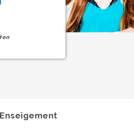
T
ton
Enseigement