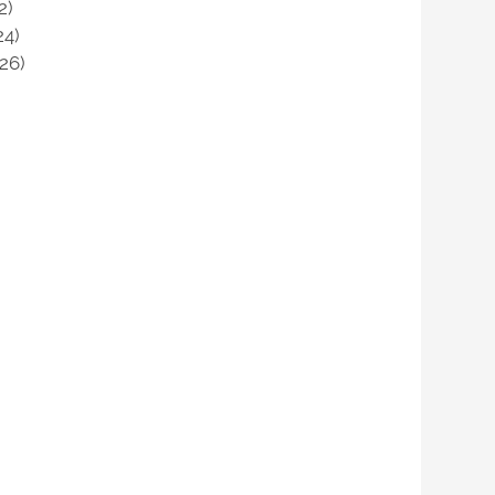
2)
24)
626)