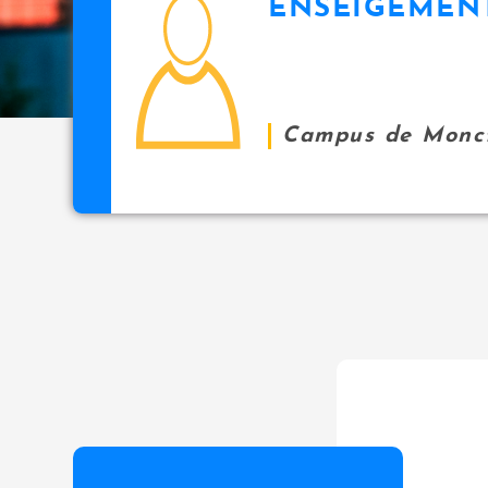
ENSEIGEMEN
icon
i
p
a
l
Campus de Monc