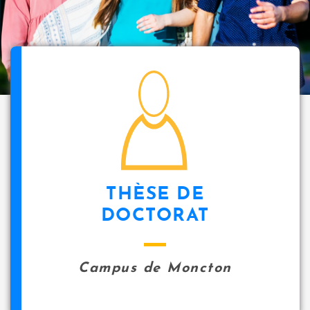
i
p
a
l
icon
THÈSE DE
DOCTORAT
Campus de Moncton