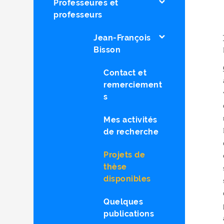
Professeures et
professeurs
Jean-François
Bisson
Contact et
remerciement
s
Mes activités
de recherche
Projets de
thèse
disponibles
Quelques
publications