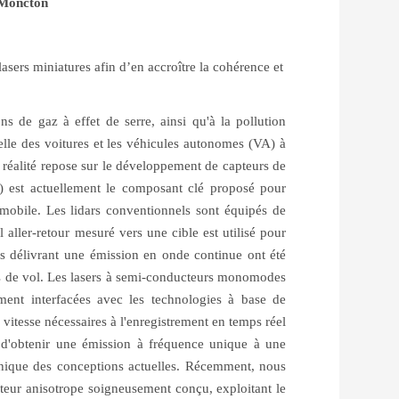
 Moncton
asers miniatures afin d’en accroître la cohérence et
s de gaz à effet de serre, ainsi qu'à la pollution
elle des voitures et les véhicules autonomes (VA) à
 réalité repose sur le développement de capteurs de
r) est actuellement le composant clé proposé pour
omobile. Les lidars conventionnels sont équipés de
 aller-retour mesuré vers une cible est utilisé pour
rs délivrant une émission en onde continue ont été
s de vol. Les lasers à semi-conducteurs monomodes
ment interfacées avec les technologies à base de
la vitesse nécessaires à l'enregistrement en temps réel
e d'obtenir une émission à fréquence unique à une
ithique des conceptions actuelles. Récemment, nous
eur anisotrope soigneusement conçu, exploitant le