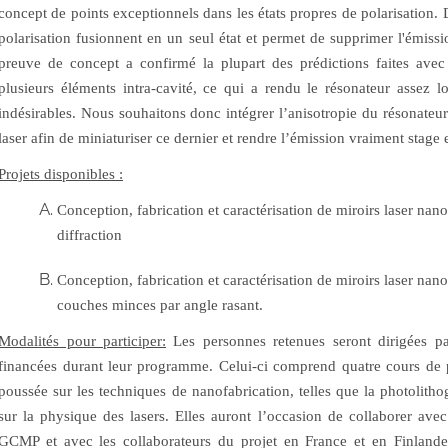
concept de points exceptionnels dans les états propres de polarisation. 
polarisation fusionnent en un seul état et permet de supprimer l'émiss
preuve de concept a confirmé la plupart des prédictions faites avec n
plusieurs éléments intra-cavité, ce qui a rendu le résonateur assez 
indésirables. Nous souhaitons donc intégrer l’anisotropie du résonateur
laser afin de miniaturiser ce dernier et rendre l’émission vraiment stag
Projets disponibles :
Conception, fabrication et caractérisation de miroirs laser nanos
diffraction
Conception, fabrication et caractérisation de miroirs laser nano
couches minces par angle rasant.
Modalités pour participer:
Les personnes retenues seront dirigées par
financées durant leur programme. Celui-ci comprend quatre cours de p
poussée sur les techniques de nanofabrication, telles que la photolith
sur la physique des lasers. Elles auront l’occasion de collaborer a
GCMP et avec les collaborateurs du projet en France et en Finland