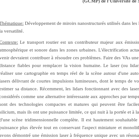
(GCMP) de l’Université de
Thématique:
Développement de miroirs nanostructurés utilisés dans les l
la versatilité.
Contexte:
Le transport routier est un contributeur majeur aux émission
atmosphérique et sonore dans les zones urbaines. L'électrification actu
venir devraient contribuer à résoudre ces problèmes. Faire des VAs une
distance fiables pour remplacer la vision humaine. Le laser (ou lida
réaliser une cartographie en temps réel de la scène autour d'une aut
lasers délivrant de courtes impulsions lumineuses, dont le temps de vol
estimer sa distance. Récemment, les lidars fonctionnant avec des lase
considérés comme une alternative intéressante aux approches par temp
sont des technologies compactes et matures qui peuvent être facile
silicium, mais ils ont une puissance limitée, ce qui nuit à la portée et à 
d'une scène tridimensionnelle complète. Il est hautement souhaitabl
puissance plus élevée tout en conservant l'aspect miniature et monol
avons démontré une émission laser à fréquence unique avec un résonat