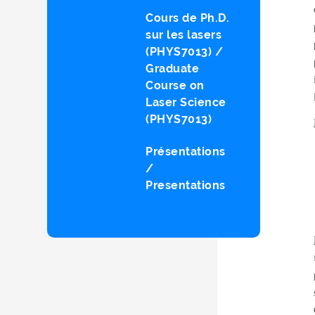
Cours de Ph.D.
sur les lasers
(PHYS7013) /
Graduate
Course on
Laser Science
(PHYS7013)
Présentations
/
Presentations