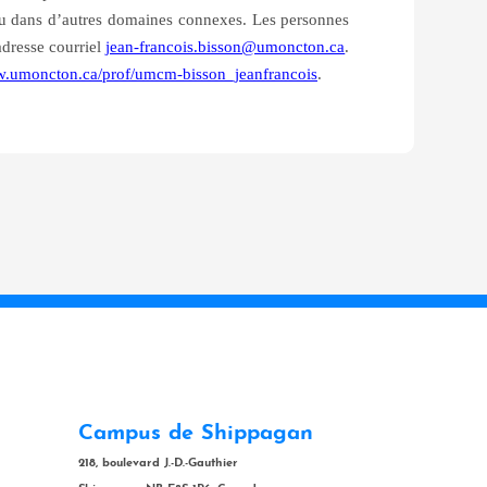
ou dans d’autres domaines connexes. Les personnes
’adresse courriel
jean-francois.bisson@umoncton.ca
.
w.umoncton.ca/prof/umcm-bisson_jeanfrancois
.
Campus de Shippagan
218, boulevard J.-D.-Gauthier