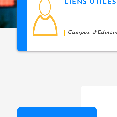
LIENS UTILES
icon
i
p
a
l
Campus d'Edmon