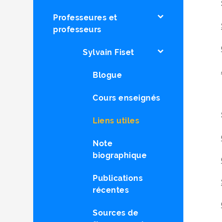
Professeures et
professeurs
Sylvain Fiset
Blogue
Cours enseignés
Liens utiles
Note
biographique
Publications
récentes
Sources de