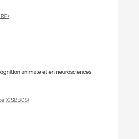
QRP)
cognition animale et en neurosciences
nce (CSBBCS)