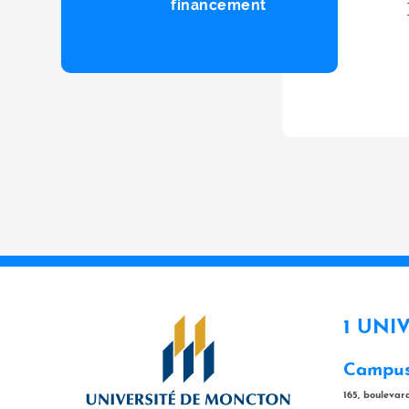
financement
1 UNI
Campus
165, bouleva