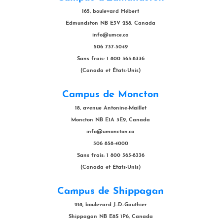
165, boulevard Hébert
Edmundston NB E3V 2S8, Canada
info@umce.ca
506 737-5049
Sans frais: 1 800 363-8336
(Canada et États-Unis)
Campus de Moncton
18, avenue Antonine-Maillet
Moncton NB E1A 3E9, Canada
info@umoncton.ca
506 858-4000
Sans frais: 1 800 363-8336
(Canada et États-Unis)
Campus de Shippagan
218, boulevard J.-D.-Gauthier
Shippagan NB E8S 1P6, Canada