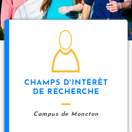
i
p
a
l
icon
CHAMPS D'INTÉRÊT
DE RECHERCHE
Campus de Moncton