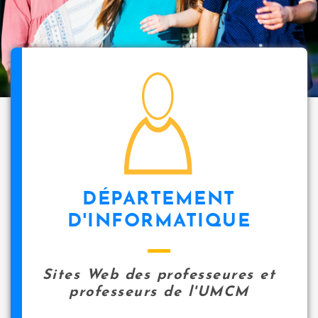
i
p
a
l
icon
DÉPARTEMENT
D'INFORMATIQUE
Sites Web des professeures et
professeurs de l'UMCM