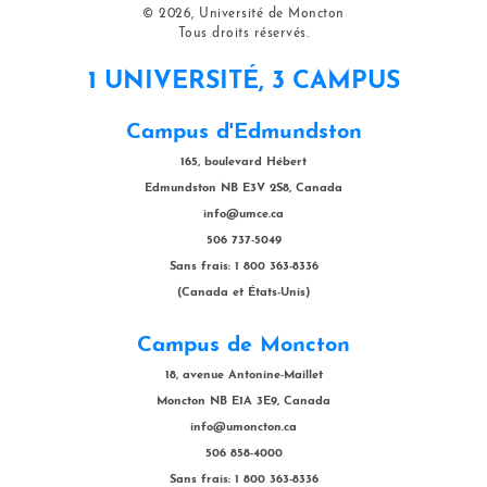
© 2026, Université de Moncton
Tous droits réservés.
1 UNIVERSITÉ, 3 CAMPUS
Campus d'Edmundston
165, boulevard Hébert
Edmundston NB E3V 2S8, Canada
info@umce.ca
506 737-5049
Sans frais: 1 800 363-8336
(Canada et États-Unis)
Campus de Moncton
18, avenue Antonine-Maillet
Moncton NB E1A 3E9, Canada
info@umoncton.ca
506 858-4000
Sans frais: 1 800 363-8336