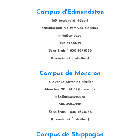
Campus d'Edmundston
165, boulevard Hébert
Edmundston NB E3V 2S8, Canada
info@umce.ca
506 737-5049
Sans frais: 1 800 363-8336
(Canada et États-Unis)
Campus de Moncton
18, avenue Antonine-Maillet
Moncton NB E1A 3E9, Canada
info@umoncton.ca
506 858-4000
Sans frais: 1 800 363-8336
(Canada et États-Unis)
Campus de Shippagan