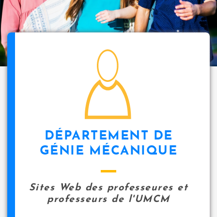
i
p
a
l
icon
DÉPARTEMENT DE
GÉNIE MÉCANIQUE
Sites Web des professeures et
professeurs de l'UMCM