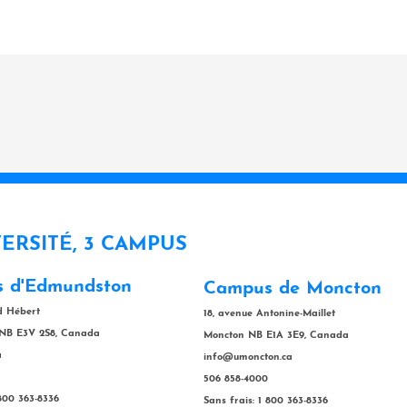
VERSITÉ, 3 CAMPUS
 d'Edmundston
Campus de Moncton
rd Hébert
18, avenue Antonine-Maillet
NB E3V 2S8, Canada
Moncton NB E1A 3E9, Canada
a
info@umoncton.ca
506 858-4000
 800 363-8336
Sans frais: 1 800 363-8336