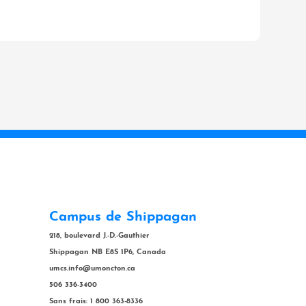
Campus de Shippagan
218, boulevard J.-D.-Gauthier
Shippagan NB E8S 1P6, Canada
umcs.info@umoncton.ca
506 336-3400
Sans frais: 1 800 363-8336