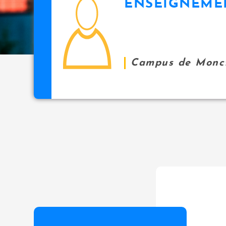
ENSEIGNEME
icon
i
p
a
l
Campus de Monc