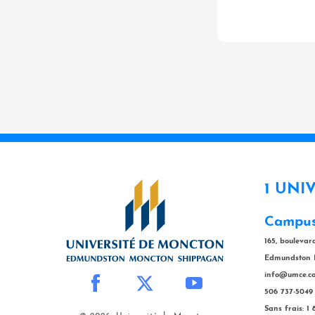
1 UNI
Campus
165, bouleva
Edmundston 
info@umce.c
506 737-5049
Sans frais: 1