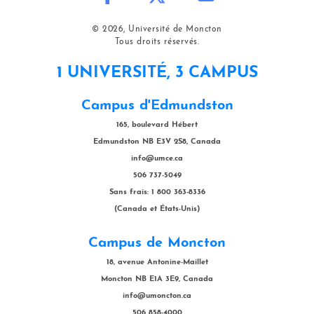
© 2026, Université de Moncton
Tous droits réservés.
1 UNIVERSITÉ, 3 CAMPUS
Campus d'Edmundston
165, boulevard Hébert
Edmundston NB E3V 2S8, Canada
info@umce.ca
506 737-5049
Sans frais: 1 800 363-8336
(Canada et États-Unis)
Campus de Moncton
18, avenue Antonine-Maillet
Moncton NB E1A 3E9, Canada
info@umoncton.ca
506 858-4000