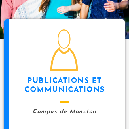
i
p
a
l
icon
PUBLICATIONS ET
COMMUNICATIONS
Campus de Moncton