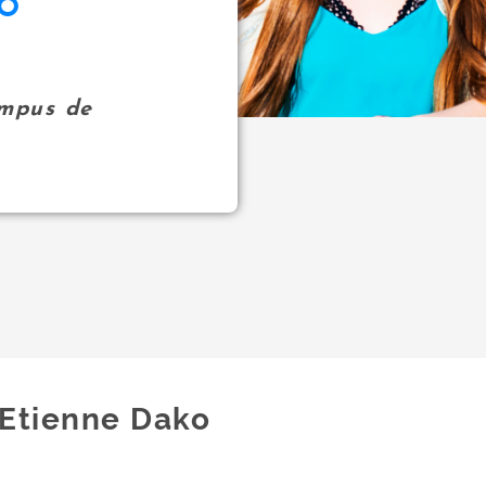
KO
ampus de
Etienne Dako