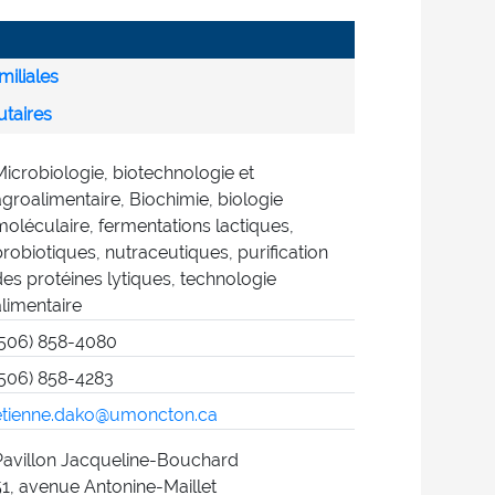
miliales
utaires
Microbiologie, biotechnologie et
agroalimentaire, Biochimie, biologie
moléculaire, fermentations lactiques,
probiotiques, nutraceutiques, purification
des protéines lytiques, technologie
alimentaire
(506) 858-4080
(506) 858-4283
etienne.dako@umoncton.ca
Pavillon Jacqueline-Bouchard
51, avenue Antonine-Maillet