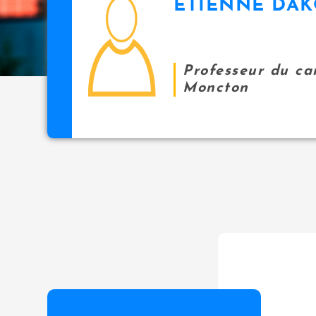
ETIENNE DA
icon
i
p
a
l
Professeur du c
Moncton