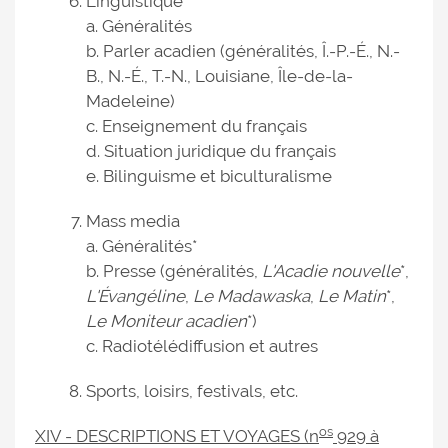
Linguistique
a. Généralités
b. Parler acadien (généralités, Î.-P.-É., N.-
B., N.-É., T.-N., Louisiane, Île-de-la-
Madeleine)
c. Enseignement du français
d. Situation juridique du français
e. Bilinguisme et biculturalisme
Mass media
a. Généralités*
b. Presse (généralités,
L'Acadie nouvelle
*,
L'Évangéline
,
Le Madawaska
,
Le Matin
*,
Le Moniteur acadien
*)
c. Radiotélédiffusion et autres
Sports, loisirs, festivals, etc.
os
XIV - DESCRIPTIONS ET VOYAGES (n
929 à