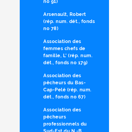
no 91)
Arsenault, Robert
(rép. num. dét., fonds
no 78)
Association des
femmes chefs de
famille, L' (rép. num.
dét., fonds no 179)
Association des
pêcheurs du Bas-
Cap-Pelé (rép. num.
dét., fonds no 67)
Association des
pêcheurs
professionnels du
Sud-Est du N.-B.