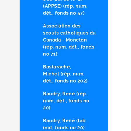
(APPSE) (rép. num.
dét., fonds no 57)
Association des
scouts catholiques du
Canada - Moncton
(rép. num. dét., fonds
no 71)
Bastarache,
Michel (rép. num.
dét., fonds no 202)
Baudry, René (rép.
num. dét., fonds no
20)
Baudry, René (tab
mat, fonds no 20)