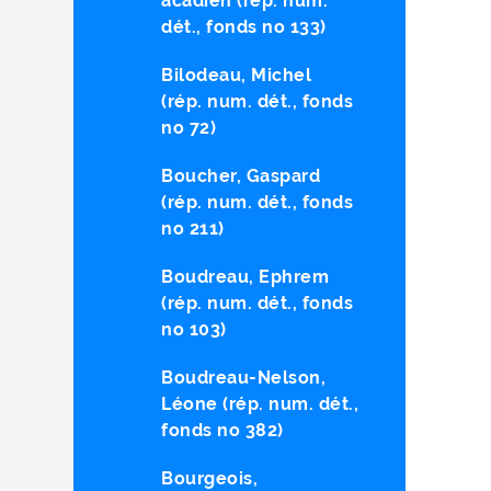
acadien (rép. num.
dét., fonds no 133)
Bilodeau, Michel
(rép. num. dét., fonds
no 72)
Boucher, Gaspard
(rép. num. dét., fonds
no 211)
Boudreau, Ephrem
(rép. num. dét., fonds
no 103)
Boudreau-Nelson,
Léone (rép. num. dét.,
fonds no 382)
Bourgeois,