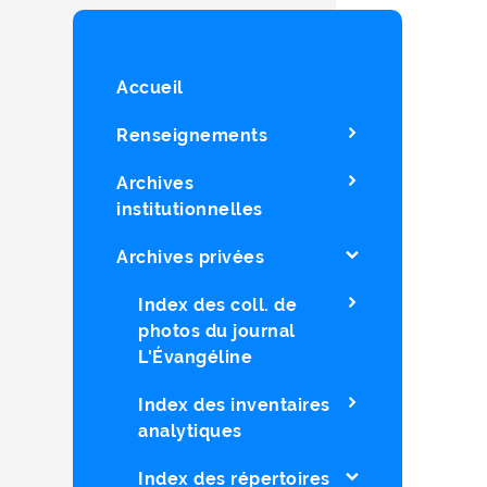
Accueil
Renseignements
Archives
institutionnelles
Archives privées
Index des coll. de
photos du journal
L'Évangéline
Index des inventaires
analytiques
Index des répertoires