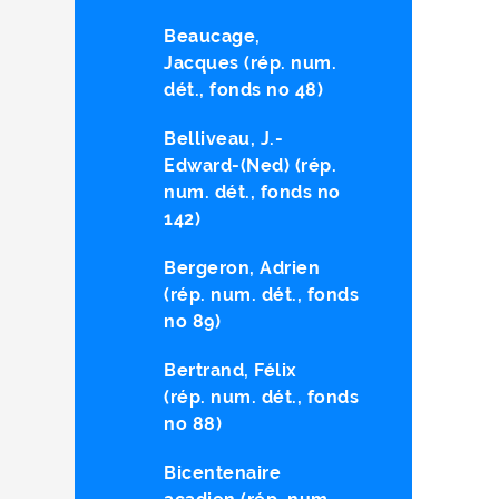
Beaucage,
Jacques (rép. num.
dét., fonds no 48)
Belliveau, J.-
Edward-(Ned) (rép.
num. dét., fonds no
142)
Bergeron, Adrien
(rép. num. dét., fonds
no 89)
Bertrand, Félix
(rép. num. dét., fonds
no 88)
Bicentenaire