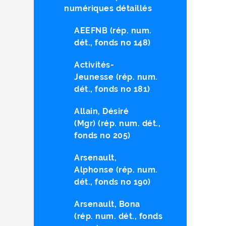
numériques détaillés
AEEFNB (rép. num.
dét., fonds no 148)
Activités-
Jeunesse (rép. num.
dét., fonds no 181)
Allain, Désiré
(Mgr) (rép. num. dét.,
fonds no 205)
Arsenault,
Alphonse (rép. num.
dét., fonds no 190)
Arsenault, Bona
(rép. num. dét., fonds