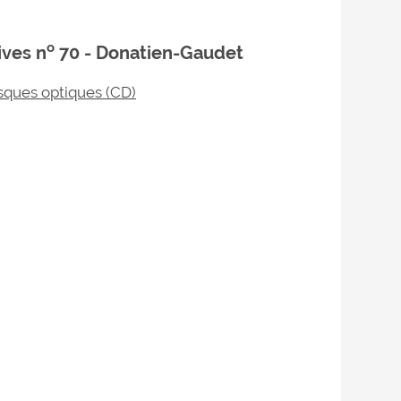
o
ives n
70 - Donatien-Gaudet
sques optiques (CD)