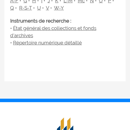
A-F
•
G
•
H
•
I
•
J
•
K
•
L-M
•
Mc
•
N
•
O
•
P
•
Q
•
R-S-T
•
U
•
V
•
W-Y
Instruments de recherche :
•
État général des collections et fonds
d'archives
•
Répertoire numérique détaillé