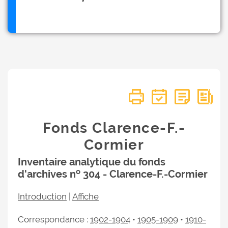
Fonds Clarence-F.-
Cormier
Inventaire analytique du fonds
o
d'archives n
304 - Clarence-F.-Cormier
Introduction
|
Affiche
Correspondance :
1902-1904
•
1905-1909
•
1910-