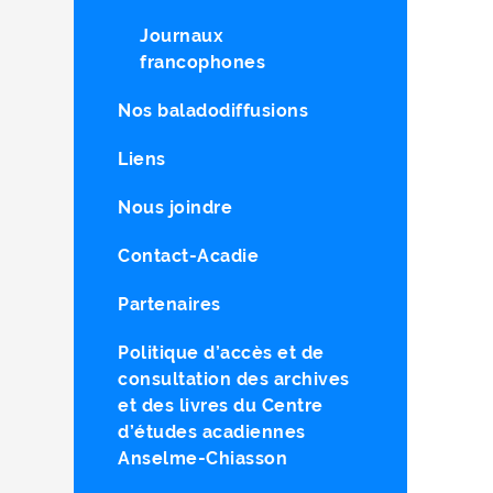
Journaux
francophones
Nos baladodiffusions
Liens
Nous joindre
Contact-Acadie
Partenaires
Politique d’accès et de
consultation des archives
et des livres du Centre
d’études acadiennes
Anselme-Chiasson