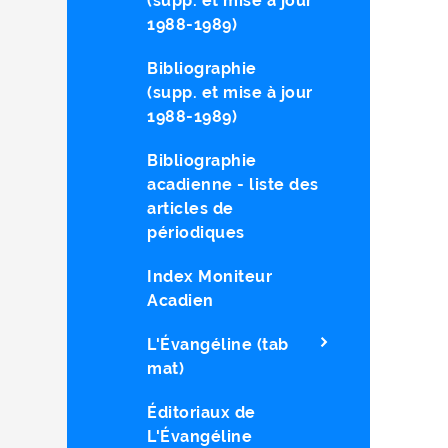
(supp. et mise à jour
1988-1989)
Bibliographie
(supp. et mise à jour
1988-1989)
Bibliographie
acadienne - liste des
articles de
périodiques
Index Moniteur
Acadien
L'Évangéline (tab
mat)
Éditoriaux de
L'Évangéline