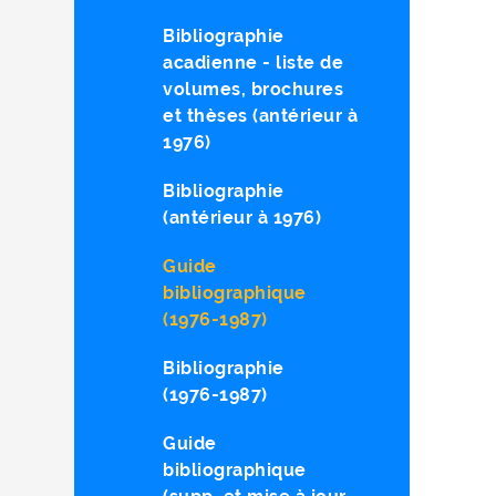
Bibliographie
acadienne - liste de
volumes, brochures
et thèses (antérieur à
1976)
Bibliographie
(antérieur à 1976)
Guide
bibliographique
(1976-1987)
Bibliographie
(1976-1987)
Guide
bibliographique