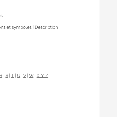
es
ons et symboles
|
Description
R
|
S
|
T
|
U
|
V
|
W
|
X-Y-Z