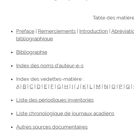
Table des matièr
Préface
|
Remerciements
|
Introduction
|
Abréviati
bibliographique
Bibliographie
Index des noms d'auteur-e-s
Index des vedettes-matière :
A
|
B
|
C
|
D
|
E
|
F
|
G
|
H
|
I
|
J
|
K
|
L
|
M
|
N
|
O
|
P
|
Q
|
Liste des périodiques inventoriés
Liste chronologique de journaux acadiens
Autres sources documentaires