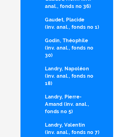
anal., fonds no 36)
Gaudet, Placide
(inv. anal., fonds no 1)
Godin, Théophile
(inv. anal., fonds no
30)
Landry, Napoléon
(inv. anal., fonds no
18)
Landry, Pierre-
Amand (inv. anal.,
fonds no 5)
Landry, Valentin
(inv. anal., fonds no 7)