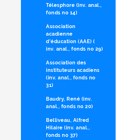
Télesphore (inv. anal.,
fonds no 14)
Association
acadienne
d'éducation (AAE) (
inv. anal., fonds no 29)
Association des
instituteurs acadiens
(inv. anal., fonds no
31)
Baudry, René (inv.
anal., fonds no 20)
Belliveau, Alfred
Hilaire (inv. anal.,
fonds no 37)