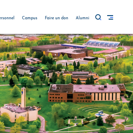
ersonnel
Campus
Faire un don
Alumni