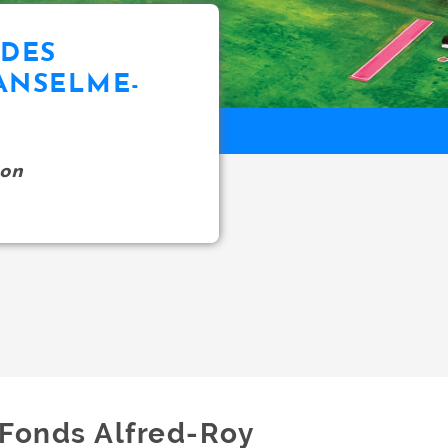
UDES
ANSELME-
on
Fonds Alfred-Roy