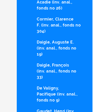
Acadie (inv. anal.,
fonds no 26)
Cormier, Clarence
F. (inv. anal., fonds no
304)
Daigle, Auguste E.
(inv. anal., fonds no
19)
Daigle, François
(inv. anal., fonds no
33)
De Valigny,
Pacifique (inv. anal.,
fonds no 9)
Gaudet, Henri (inv.