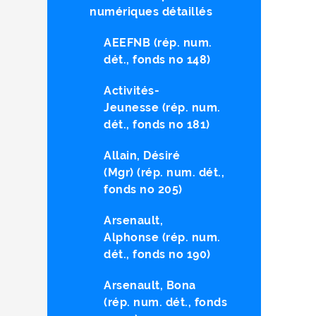
numériques détaillés
AEEFNB (rép. num.
dét., fonds no 148)
Activités-
Jeunesse (rép. num.
dét., fonds no 181)
Allain, Désiré
(Mgr) (rép. num. dét.,
fonds no 205)
Arsenault,
Alphonse (rép. num.
dét., fonds no 190)
Arsenault, Bona
(rép. num. dét., fonds