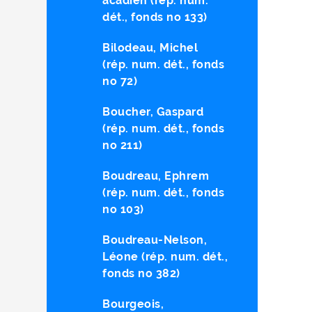
acadien (rép. num.
dét., fonds no 133)
Bilodeau, Michel
(rép. num. dét., fonds
no 72)
Boucher, Gaspard
(rép. num. dét., fonds
no 211)
Boudreau, Ephrem
(rép. num. dét., fonds
no 103)
Boudreau-Nelson,
Léone (rép. num. dét.,
fonds no 382)
Bourgeois,