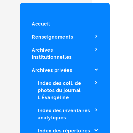
Accueil
Renseignements
Archives
institutionnelles
Archives privées
Index des coll. de
photos du journal
L'Évangéline
Index des inventaires
analytiques
Index des répertoires