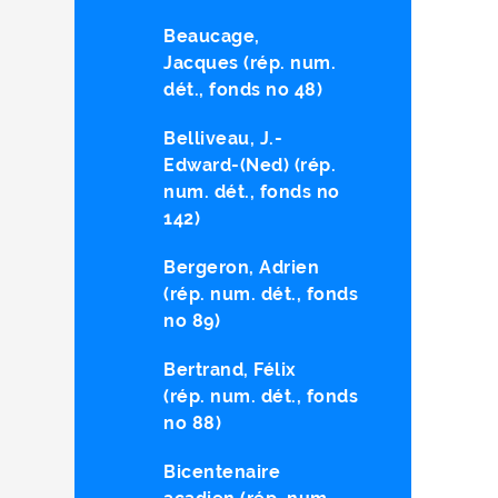
Beaucage,
Jacques (rép. num.
dét., fonds no 48)
Belliveau, J.-
Edward-(Ned) (rép.
num. dét., fonds no
142)
Bergeron, Adrien
(rép. num. dét., fonds
no 89)
Bertrand, Félix
(rép. num. dét., fonds
no 88)
Bicentenaire