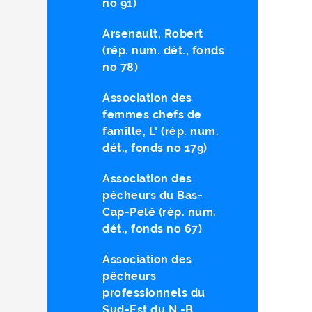
no 91)
Arsenault, Robert
(rép. num. dét., fonds
no 78)
Association des
femmes chefs de
famille, L' (rép. num.
dét., fonds no 179)
Association des
pêcheurs du Bas-
Cap-Pelé (rép. num.
dét., fonds no 67)
Association des
pêcheurs
professionnels du
Sud-Est du N.-B.