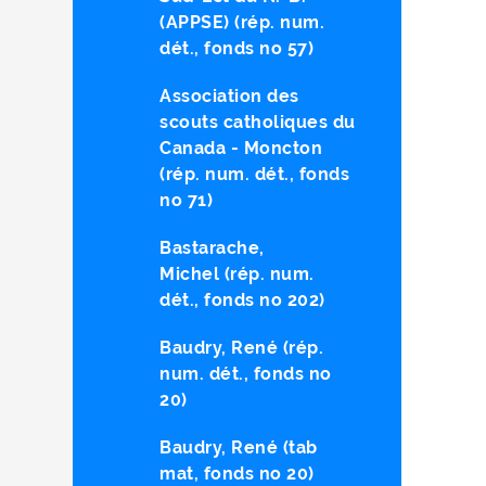
(APPSE) (rép. num.
dét., fonds no 57)
Association des
scouts catholiques du
Canada - Moncton
(rép. num. dét., fonds
no 71)
Bastarache,
Michel (rép. num.
dét., fonds no 202)
Baudry, René (rép.
num. dét., fonds no
20)
Baudry, René (tab
mat, fonds no 20)