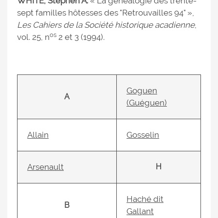
WHITE, Stephen A.
« La généalogie des trente-
sept familles hôtesses des "Retrouvailles 94" »,
Les Cahiers de la Société historique acadienne
,
os
vol. 25, n
2 et 3 (1994).
Goguen
A
(Guéguen)
Allain
Gosselin
Arsenault
H
Haché dit
B
Gallant