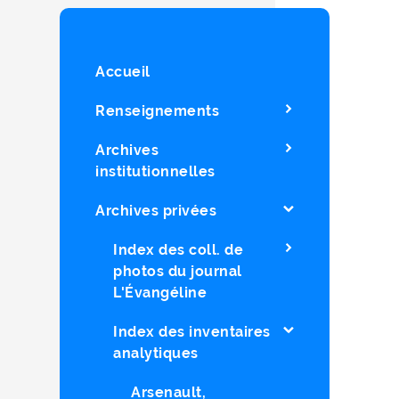
Accueil
Renseignements
Archives
institutionnelles
Archives privées
Index des coll. de
photos du journal
L'Évangéline
Index des inventaires
analytiques
Arsenault,