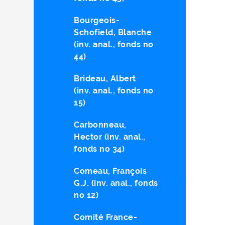
Bourgeois-
Schofield, Blanche
(inv. anal., fonds no
44)
Brideau, Albert
(inv. anal., fonds no
15)
Carbonneau,
Hector (inv. anal.,
fonds no 34)
Comeau, François
G.J. (inv. anal., fonds
no 12)
Comité France-