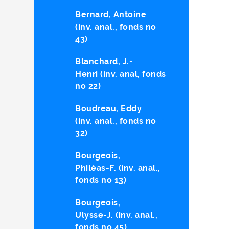
Bernard, Antoine
(inv. anal., fonds no
43)
Blanchard, J.-
Henri (inv. anal, fonds
no 22)
Boudreau, Eddy
(inv. anal., fonds no
32)
Bourgeois,
Philéas-F. (inv. anal.,
fonds no 13)
Bourgeois,
Ulysse-J. (inv. anal.,
fonds no 45)