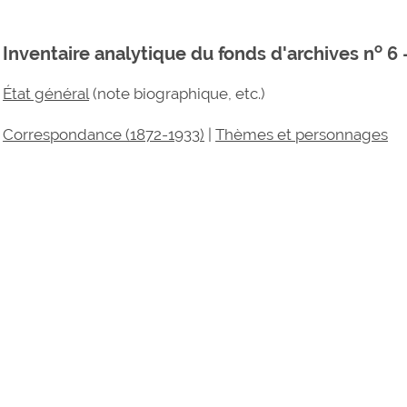
o
Inventaire analytique du fonds d'archives n
6 
État général
(note biographique, etc.)
Correspondance (1872-1933)
|
Thèmes et personnages