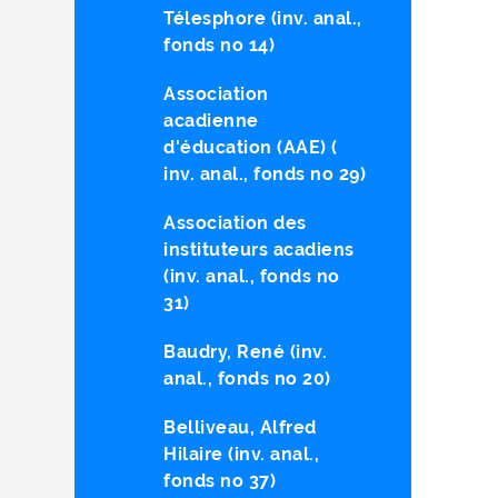
Télesphore (inv. anal.,
fonds no 14)
Association
acadienne
d'éducation (AAE) (
inv. anal., fonds no 29)
Association des
instituteurs acadiens
(inv. anal., fonds no
31)
Baudry, René (inv.
anal., fonds no 20)
Belliveau, Alfred
Hilaire (inv. anal.,
fonds no 37)