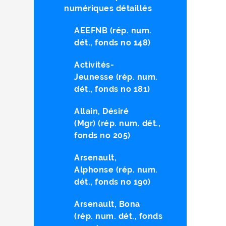
numériques détaillés
AEEFNB (rép. num.
dét., fonds no 148)
Activités-
Jeunesse (rép. num.
dét., fonds no 181)
Allain, Désiré
(Mgr) (rép. num. dét.,
fonds no 205)
Arsenault,
Alphonse (rép. num.
dét., fonds no 190)
Arsenault, Bona
(rép. num. dét., fonds