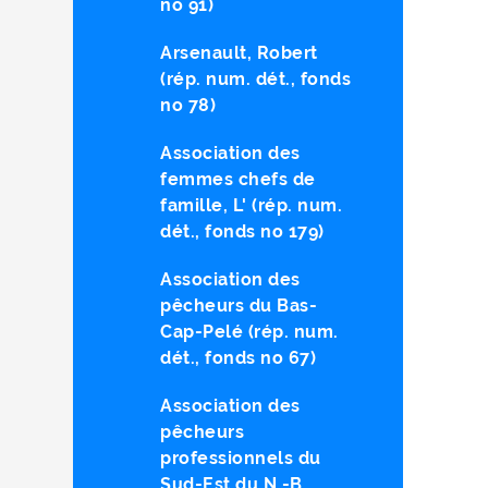
no 91)
Arsenault, Robert
(rép. num. dét., fonds
no 78)
Association des
femmes chefs de
famille, L' (rép. num.
dét., fonds no 179)
Association des
pêcheurs du Bas-
Cap-Pelé (rép. num.
dét., fonds no 67)
Association des
pêcheurs
professionnels du
Sud-Est du N.-B.