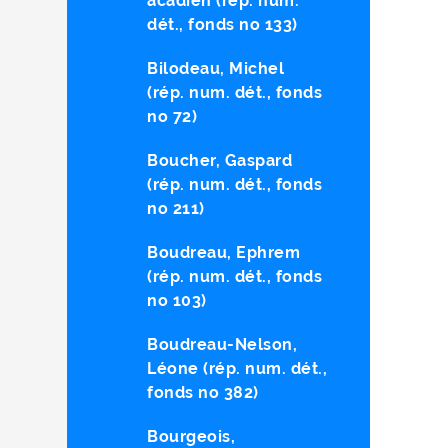
acadien (rép. num.
dét., fonds no 133)
Bilodeau, Michel
(rép. num. dét., fonds
no 72)
Boucher, Gaspard
(rép. num. dét., fonds
no 211)
Boudreau, Ephrem
(rép. num. dét., fonds
no 103)
Boudreau-Nelson,
Léone (rép. num. dét.,
fonds no 382)
Bourgeois,