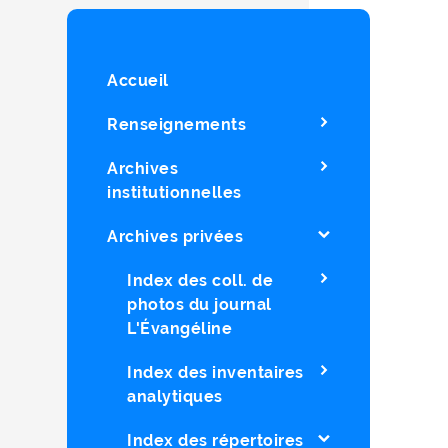
Accueil
Renseignements
Archives
institutionnelles
Archives privées
Index des coll. de
photos du journal
L'Évangéline
Index des inventaires
analytiques
Index des répertoires