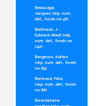
Beaucage,
Jacques (rép. num.
dét., fonds no 48)
Belliveau, J.-
Edward-(Ned) (rép.
num. dét., fonds no
142)
Bergeron, Adrien
(rép. num. dét., fonds
no 89)
Bertrand, Félix
(rép. num. dét., fonds
no 88)
Bicentenaire