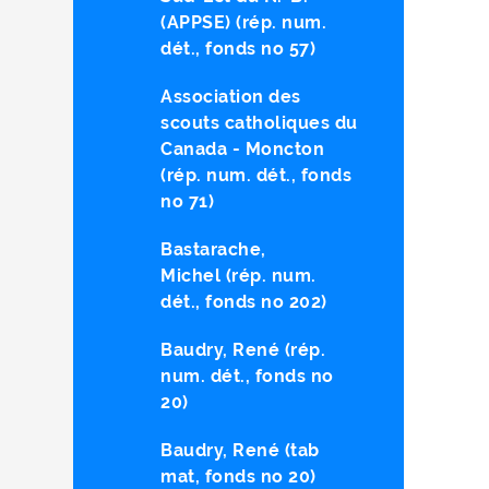
(APPSE) (rép. num.
dét., fonds no 57)
Association des
scouts catholiques du
Canada - Moncton
(rép. num. dét., fonds
no 71)
Bastarache,
Michel (rép. num.
dét., fonds no 202)
Baudry, René (rép.
num. dét., fonds no
20)
Baudry, René (tab
mat, fonds no 20)