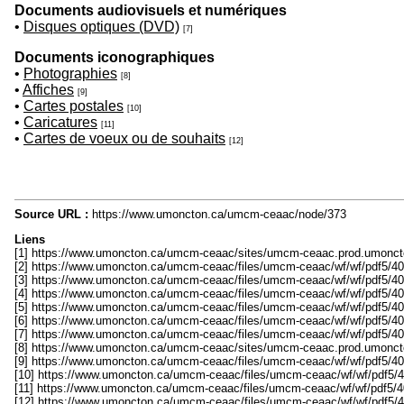
Documents audiovisuels et numériques
•
Disques optiques (DVD)
[7]
Documents iconographiques
•
Photographies
[8]
•
Affiches
[9]
•
Cartes postales
[10]
•
Caricatures
[11]
•
Cartes de voeux ou de souhaits
[12]
Source URL :
https://www.umoncton.ca/umcm-ceaac/node/373
Liens
[1] https://www.umoncton.ca/umcm-ceaac/sites/umcm-ceaac.prod.umoncton.
[2] https://www.umoncton.ca/umcm-ceaac/files/umcm-ceaac/wf/wf/pdf5/406
[3] https://www.umoncton.ca/umcm-ceaac/files/umcm-ceaac/wf/wf/pdf5/406
[4] https://www.umoncton.ca/umcm-ceaac/files/umcm-ceaac/wf/wf/pdf5/40
[5] https://www.umoncton.ca/umcm-ceaac/files/umcm-ceaac/wf/wf/pdf5/40
[6] https://www.umoncton.ca/umcm-ceaac/files/umcm-ceaac/wf/wf/pdf5/406
[7] https://www.umoncton.ca/umcm-ceaac/files/umcm-ceaac/wf/wf/pdf5/40
[8] https://www.umoncton.ca/umcm-ceaac/sites/umcm-ceaac.prod.umoncton
[9] https://www.umoncton.ca/umcm-ceaac/files/umcm-ceaac/wf/wf/pdf5/406
[10] https://www.umoncton.ca/umcm-ceaac/files/umcm-ceaac/wf/wf/pdf5/4
[11] https://www.umoncton.ca/umcm-ceaac/files/umcm-ceaac/wf/wf/pdf5/40
[12] https://www.umoncton.ca/umcm-ceaac/files/umcm-ceaac/wf/wf/pdf5/4