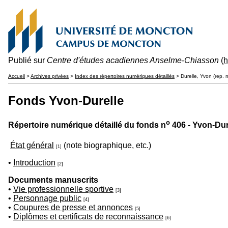
Publié sur
Centre d'études acadiennes Anselme-Chiasson
(
h
Accueil
>
Archives privées
>
Index des répertoires numériques détaillés
> Durelle, Yvon (rep. 
Fonds Yvon-Durelle
o
Répertoire numérique détaillé du fonds n
406 - Yvon-Dur
État général
(note biographique, etc.)
[1]
•
Introduction
[2]
Documents manuscrits
•
Vie professionnelle sportive
[3]
•
Personnage public
[4]
•
Coupures de presse et annonces
[5]
•
Diplômes et certificats de reconnaissance
[6]