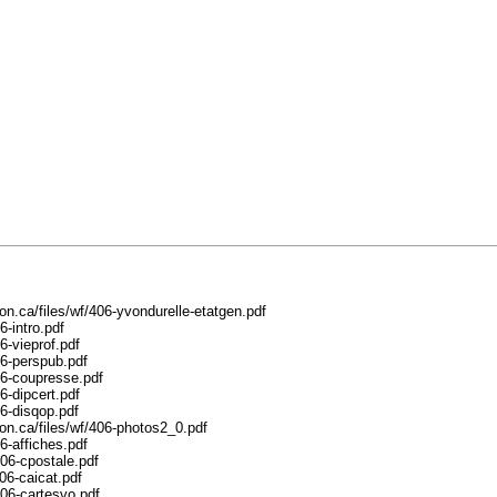
ca/files/wf/406-yvondurelle-etatgen.pdf
-intro.pdf
-vieprof.pdf
6-perspub.pdf
6-coupresse.pdf
-dipcert.pdf
6-disqop.pdf
.ca/files/wf/406-photos2_0.pdf
-affiches.pdf
06-cpostale.pdf
6-caicat.pdf
06-cartesvo.pdf