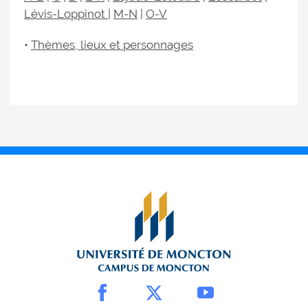
Lévis-Loppinot
|
M-N
|
O-V
•
Thèmes, lieux et personnages