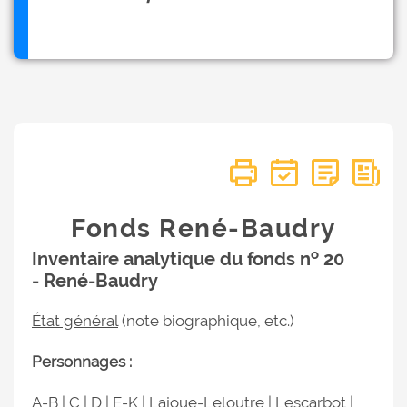
Fonds René-Baudry
o
Inventaire analytique du fonds n
20
- René-Baudry
État général
(note biographique, etc.)
Personnages :
A-B
|
C
|
D
|
E-K
|
Lajoue-Leloutre
|
Lescarbot
|