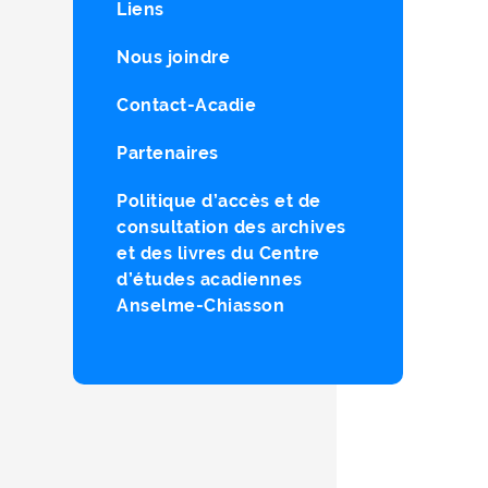
Liens
Nous joindre
Contact-Acadie
Partenaires
Politique d’accès et de
consultation des archives
et des livres du Centre
d’études acadiennes
Anselme-Chiasson