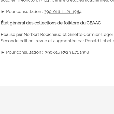
acadien. [Moncton, N. B.] : Centre d’études acadiennes, 
► Pour consultation :
390-016_L12i_1984
État général des collections de folklore du CEAAC
Réalisé par Norbert Robichaud et Ginette Cormier-Léger (
Seconde édition, revue et augmentée par Ronald Labelle
► Pour consultation :
390.016 R52n E71 1998