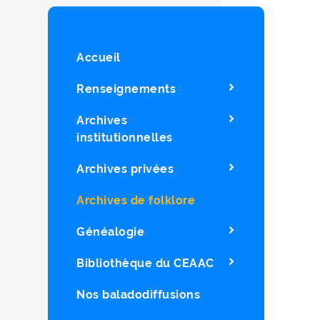
Accueil
Renseignements
Archives
institutionnelles
Archives privées
Archives de folklore
Généalogie
Bibliothèque du CEAAC
Nos baladodiffusions