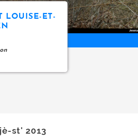
T LOUISE-ET-
EN
on
jè-st' 2013