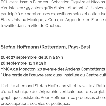
BGL c’est Jasmin Bilodeau, Sébastien Giguère et Nicolas L
d’artistes en 1997 alors qu’ils étaient étudiants à l’Unive
participé à de nombreuses expositions solos et collectiv
États-Unis, au Mexique, à Cuba, en Argentine, en France e
travaille dans la ville de Québec.
Stefan Hoffmann (Rotterdam, Pays-Bas)
26 et 27 septembre, de 16 h à 19 h
28 septembre, 11 h à 15 h
YMCA de Moncton, 30 avenue des Anciens Combattants
* Une partie de l’œuvre sera aussi installée au Centre cu
L’artiste allemand Stefan Hoffmann vit et travaille à Ro
d’une technique de sérigraphie verticale pour des projets 
graphiques existants. Pour Hoffmann, ce processus cherc
préoccupations sociales et politiques.