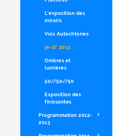
L'exposition des
miroirs
Voix Autochtones
jè-st' 2013
Ombres et
lumières
50//50//50
Exposition des
finissantes
Programmation 2012-
2013
Programmation 2011-