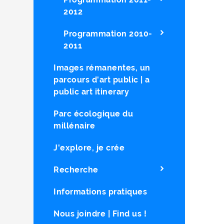
2012
Programmation 2010-
2011
Images rémanentes, un
parcours d'art public | a
public art itinerary
Parc écologique du
millénaire
J'explore, je crée
Recherche
Informations pratiques
Nous joindre | Find us !