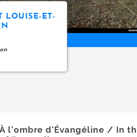
T LOUISE-ET-
EN
on
À l'ombre d'Évangéline / In 