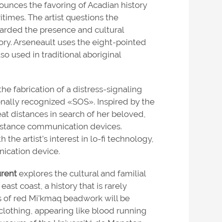
unces the favoring of Acadian history
itimes. The artist questions the
egarded the presence and cultural
tory. Arseneault uses the eight-pointed
so used in traditional aboriginal
the fabrication of a distress-signaling
onally recognized «SOS». Inspired by the
eat distances in search of her beloved,
-distance communication devices.
he artist’s interest in lo-fi technology,
ication device.
urent
explores the cultural and familial
st coast, a history that is rarely
 of red Mi'kmaq beadwork will be
clothing, appearing like blood running