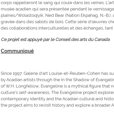
corps rappelleront le sang qui coule dans les veines. L’art
musée acadien qui sera présentée pendant le vernissage e
plaines/Wolastoqiyik, Ned Bear (Nation Ekpahag, N.-B.),
gravée dans des sabots de bois. Cette série d’œuvres ch
des collaborations interculturelles et des échanges, tant a
Ce projet est appuyé par le Conseil des arts du Canada
Communiqué
Since 1997, Galerie d’art Louise-et-Reuben-Cohen has s
by Acadian artists through the In the Shadow of Evangeli
of W.H. Longfellow, Evangeline is a mythical figure that
culture’s self-awareness. The Evangeline project explore
contemporary identity and the Acadian cultural and histor
the project aims to revisit history and explore a broader A