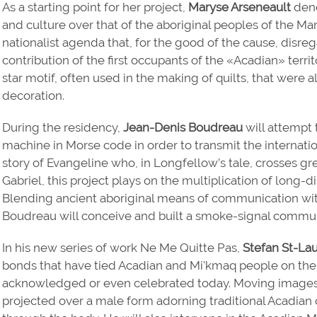
As a starting point for her project,
Maryse Arseneault
deno
and culture over that of the aboriginal peoples of the Mar
nationalist agenda that, for the good of the cause, disr
contribution of the first occupants of the «Acadian» terri
star motif, often used in the making of quilts, that were al
decoration.
During the residency,
Jean-Denis Boudreau
will attempt 
machine in Morse code in order to transmit the internati
story of Evangeline who, in Longfellow’s tale, crosses gr
Gabriel, this project plays on the multiplication of long
Blending ancient aboriginal means of communication with t
Boudreau will conceive and built a smoke-signal commun
In his new series of work Ne Me Quitte Pas,
Stefan St-La
bonds that have tied Acadian and Mi'kmaq people on the ea
acknowledged or even celebrated today. Moving images
projected over a male form adorning traditional Acadian 