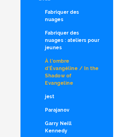
Fabriquer des
nuages
Fabriquer des
nuages : ateliers pour
jeunes
À l'ombre
d'Évangéline / In the
Shadow of
Evangeline
jest
Parajanov
Garry Neill
Kennedy