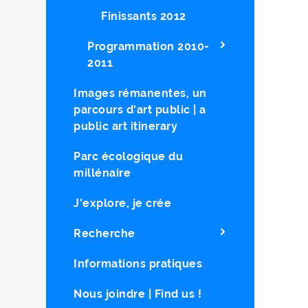
Finissants 2012
Programmation 2010-
2011
Images rémanentes, un
parcours d'art public | a
public art itinerary
Parc écologique du
millénaire
J'explore, je crée
Recherche
Informations pratiques
Nous joindre | Find us !