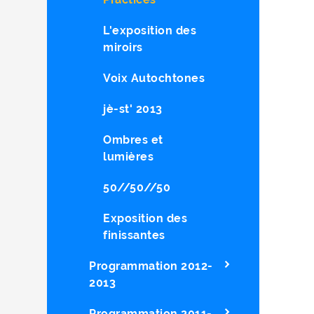
L'exposition des
miroirs
Voix Autochtones
jè-st' 2013
Ombres et
lumières
50//50//50
Exposition des
finissantes
Programmation 2012-
2013
Programmation 2011-