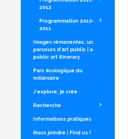
2012
Programmation 2010-
2011
Images rémanentes, un
parcours d'art public | a
public art itinerary
Parc écologique du
millénaire
J'explore, je crée
Recherche
Informations pratiques
Nous joindre | Find us !