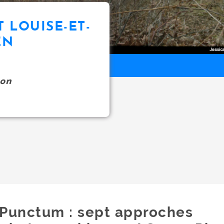
T LOUISE-ET-
EN
on
Punctum : sept approches