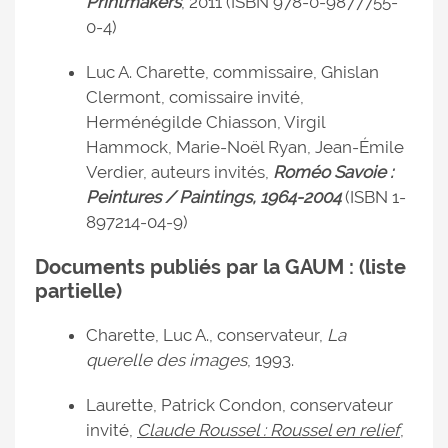
Printmakers
, 2011 (ISBN 978-0-9877755-
0-4)
Luc A. Charette, commissaire, Ghislan
Clermont, comissaire invité,
Herménégilde Chiasson, Virgil
Hammock, Marie-Noël Ryan, Jean-Émile
Verdier, auteurs invités,
Roméo Savoie :
Peintures / Paintings, 1964-2004
(ISBN 1-
897214-04-9)
Documents publiés par la GAUM : (liste
partielle)
Charette, Luc A., conservateur,
La
querelle des images
, 1993.
Laurette, Patrick Condon, conservateur
invité,
Claude Roussel : Roussel en relief
,