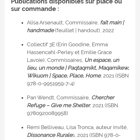
Publications disponibles sur place ou
sur commande :
Alisa Arsenault, Commissaire,
fait main |
handmade
(feuillet | handout), 2022
Collectif 3E (Erin Goodine, Emma
Hassencahl-Perley et Emilie Grace
Lavoie), Commissaires,
Un espace, un
lieu, un monde | Paqtaqmikt, Maqamikew,
Wikuom | Space, Place, Home
, 2021 (ISBN
978-0-9951959-7-4)
Pan Wendt, Commissaire,
Chercher
Refuge – Give me Shelter
, 2021 (ISBN
9780920089958)
Rémi Belliveau, Lisa Tronca, auteur invité,
Dissonance Rurale
s, 2021 (ISBN 978-0-