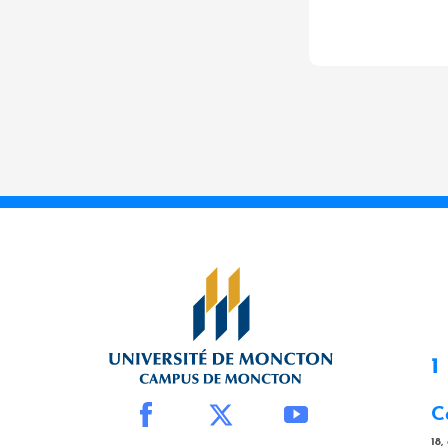
1
C
18,