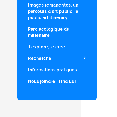
Images rémanentes, un
parcours d'art public | a
public art itinerary
Parc écologique du
millénaire
J'explore, je crée
Recherche
Informations pratiques
Nous joindre | Find us !