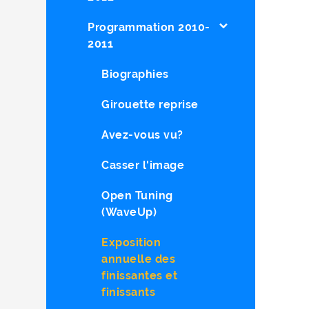
Programmation 2010-
2011
Biographies
Girouette reprise
Avez-vous vu?
Casser l'image
Open Tuning
(WaveUp)
Exposition
annuelle des
finissantes et
finissants