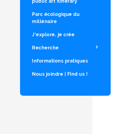
public art itinerary
Parc écologique du
millénaire
J'explore, je crée
Recherche
Informations pratiques
Nous joindre | Find us !