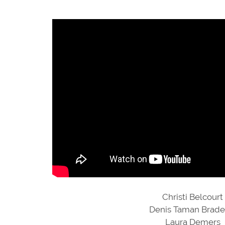
Christi Belcourt
Denis Taman Brade
Laura Demers