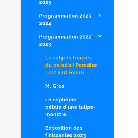
2025
Programmation 2023-
2024
Programmation 2022-
2023
Les objets trouvés
du paradis | Paradise
Lost and Found
M. Gros
Le septième
pétale d’une tulipe-
monstre
Exposition des
finissantes 2023