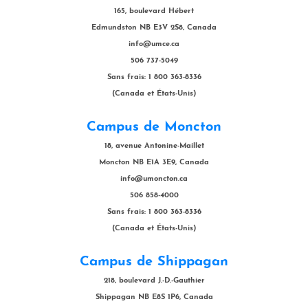
165, boulevard Hébert
Edmundston NB E3V 2S8, Canada
info@umce.ca
506 737-5049
Sans frais: 1 800 363-8336
(Canada et États-Unis)
Campus de Moncton
18, avenue Antonine-Maillet
Moncton NB E1A 3E9, Canada
info@umoncton.ca
506 858-4000
Sans frais: 1 800 363-8336
(Canada et États-Unis)
Campus de Shippagan
218, boulevard J.-D.-Gauthier
Shippagan NB E8S 1P6, Canada