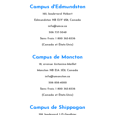
Campus d'Edmundston
165, boulevard Hébert
Edmundston NB E3V 2S8, Canada
info@umce.ca
506 737-5049
Sans frais: 1 800 363-8336
(Canada et États-Unis)
Campus de Moncton
18, avenue Antonine-Maillet
Moncton NB E1A 3E9, Canada
info@umoncton.ca
506 858-4000
Sans frais: 1 800 363-8336
(Canada et États-Unis)
Campus de Shippagan
218, boulevard J.-D.-Gauthier