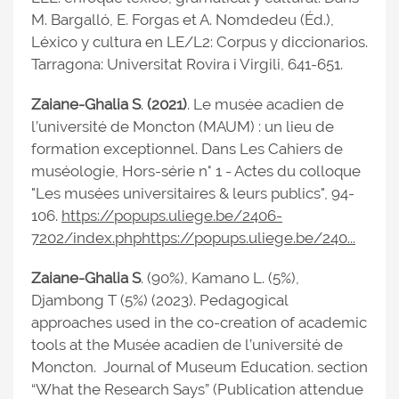
M. Bargalló, E. Forgas et A. Nomdedeu (Éd.),
Léxico y cultura en LE/L2: Corpus y diccionarios.
Tarragona: Universitat Rovira i Virgili, 641-651.
Zaiane-Ghalia
S
.
(2021)
. Le musée acadien de
l’université de Moncton (MAUM) : un lieu de
formation exceptionnel. Dans Les Cahiers de
muséologie, Hors-série n° 1 - Actes du colloque
"Les musées universitaires & leurs publics", 94-
106.
https://popups.uliege.be/2406-
7202/index.phphttps://popups.uliege.be/240...
Zaiane-Ghalia S
. (90%), Kamano L. (5%),
Djambong T (5%) (2023). Pedagogical
approaches used in the co-creation of academic
tools at the Musée acadien de l’université de
Moncton. Journal of Museum Education. section
“What the Research Says” (Publication attendue