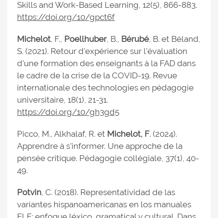
Skills and Work-Based Learning, 12(5), 866-883.
https://doi.org/10/gpct6f
Michelot
, F.,
Poellhuber
, B.,
Bérubé
, B. et Béland,
S. (2021). Retour d’expérience sur l’évaluation
d’une formation des enseignants à la FAD dans
le cadre de la crise de la COVID-19. Revue
internationale des technologies en pédagogie
universitaire, 18(1), 21-31.
https://doi.org/10/gh3gd5
Picco, M., Alkhalaf, R. et
Michelot, F
. (2024).
Apprendre à s’informer. Une approche de la
pensée critique. Pédagogie collégiale, 37(1), 40-
49.
Potvin
, C. (2018). Representatividad de las
variantes hispanoamericanas en los manuales
ELE: enfoque léxico, gramatical y cultural. Dans