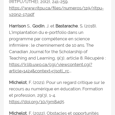
(RITPU/IJTHE), 20(2), 241-259.
https://www.ritpu.ca/files/numeros/119/ritpu-
v20n2-17.pdf
Harrison
S.,
Godin
, J. et
Bastarache
, S. (2018).
L’implantation du e-portfolio dans un
programme par compétence en science
infirmière : le cheminement de 10 ans. The
Canadian Journal for the Scholarship of
Teaching and Learning, 9(3), article 8. Récupéré :
https://ir.lib.uwo.ca/cgi/viewcontent.cgi?
article=1424&context=cjsotl_rc
...
Michelot
, F. (2021). Pour un regard critique sur le
recours au numérique en éducation. Formation
et profession, 29(3), 1-4.
https://doi.org/10/gm84d5
Michelot
, F. (2022). Obstacles et opportunités