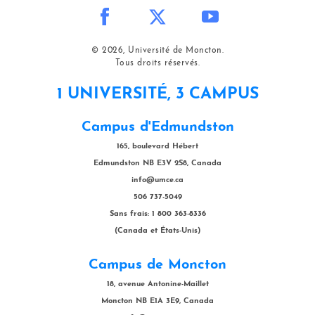
© 2026, Université de Moncton.
Tous droits réservés.
1 UNIVERSITÉ, 3 CAMPUS
Campus d'Edmundston
165, boulevard Hébert
Edmundston NB E3V 2S8, Canada
info@umce.ca
506 737-5049
Sans frais: 1 800 363-8336
(Canada et États-Unis)
Campus de Moncton
18, avenue Antonine-Maillet
Moncton NB E1A 3E9, Canada