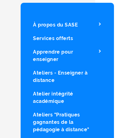
À propos du SASE
Services offerts
Apprendre pour
enseigner
Ateliers - Enseigner à
distance
Atelier intégrité
académique
Ateliers "Pratiques
gagnantes de la
pédagogie à distance"