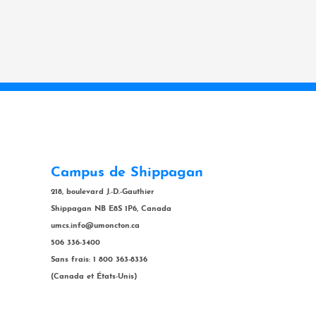
Campus de Shippagan
218, boulevard J.-D.-Gauthier
Shippagan NB E8S 1P6, Canada
umcs.info@umoncton.ca
506 336-3400
Sans frais: 1 800 363-8336
(Canada et États-Unis)