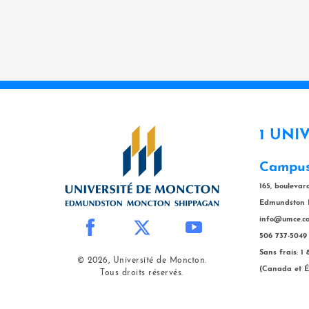
1 UNI
Campus
165, bouleva
Edmundston 
info@umce.c
506 737-5049
Sans frais: 1
© 2026, Université de Moncton.
(Canada et É
Tous droits réservés.