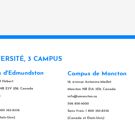
VERSITÉ, 3 CAMPUS
 d'Edmundston
Campus de Moncton
rd Hébert
18, avenue Antonine-Maillet
NB E3V 2S8, Canada
Moncton NB E1A 3E9, Canada
a
info@umoncton.ca
506 858-4000
 800 363-8336
Sans frais: 1 800 363-8336
tats-Unis)
(Canada et États-Unis)