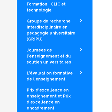
Formation : CLIC et
technologie
Groupe de recherche
interdisciplinaire en
pédagogie universitaire
(GRIPU)
Journées de
l’enseignement et du
soutien universitaires
L’évaluation formative
de l’enseignement
Prix d'excellence en
enseignement et Prix
d'excellence en
encadrement