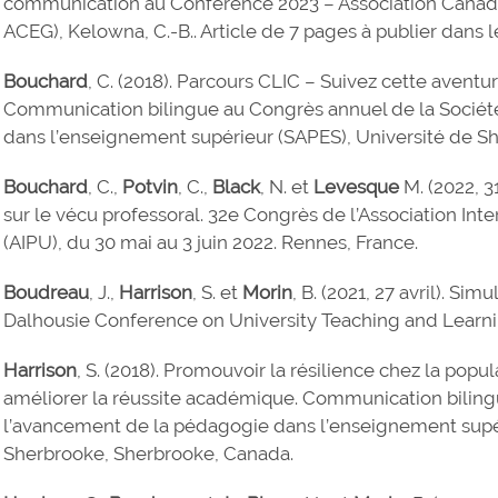
communication au Conference 2023 – Association Canadi
ACEG), Kelowna, C.-B.. Article de 7 pages à publier dans
Bouchard
, C. (2018). Parcours CLIC – Suivez cette aventu
Communication bilingue au Congrès annuel de la Sociét
dans l’enseignement supérieur (SAPES), Université de S
Bouchard
, C.,
Potvin
, C.,
Black
, N. et
Levesque
M. (2022, 3
sur le vécu professoral. 32e Congrès de l’Association Int
(AIPU), du 30 mai au 3 juin 2022. Rennes, France.
Boudreau
, J.,
Harrison
, S. et
Morin
, B. (2021, 27 avril). S
Dalhousie Conference on University Teaching and Learni
Harrison
, S. (2018). Promouvoir la résilience chez la popu
améliorer la réussite académique. Communication biling
l’avancement de la pédagogie dans l’enseignement supér
Sherbrooke, Sherbrooke, Canada.