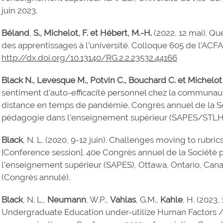
juin 2023.
Béland
,
S., Michelot, F. et Hébert, M.-H.
(2022, 12 mai). Q
des apprentissages à l’université. Colloque 605 de l’ACF
http://dx.doi.org/10.13140/RG.2.2.23532.44166
Black
N., Levesque M., Potvin C., Bouchard C. et Michelot 
sentiment d’auto-efficacité personnel chez la communaut
distance en temps de pandémie. Congrès annuel de la S
pédagogie dans l’enseignement supérieur (SAPES/STLHE),
Black
, N. L. (2020, 9-12 juin). Challenges moving to rubri
[Conference session]. 40e Congrès annuel de la Société
l’enseignement supérieur (SAPES), Ottawa, Ontario, Can
(Congrès annulé).
Black
, N. L.,
Neumann
, W.P.,
Vahlas
, G.M.,
Kahle
, H. (2023
Undergraduate Education under-utilize Human Factors 