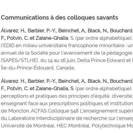
Communications à des colloques savants
Álvarez
,
H., Barbier, P.-Y., Beinchet, A., Black, N., Bouchar
F., Potvin, C. et Zaiane-Ghalia
, S. (par ordre alphabétique)
l’ÉDID en milieu universitaire francophone minoritaire : un
annuel de la Société pour l’avancement de la pédagogie
(SAPES/STLHE), du 14 au 16 juin. Delta Prince Edward et
Île-du-Prince-Édouard, Canada.
Álvarez
,
H., Barbier, P.-Y., Beinchet, A., Black, N., Bouchar
F., Potvin, C. et Zaiane-Ghalia, S
. (par ordre alphabétique
perceptions et pratiques des principes d’équité, diversité
enseignant face aux prescriptions politiques et institutio
de Moncton. ACFAS Colloque 548 L’enseignement supéri
du Laboratoire interdisciplinaire de recherche sur l’ense
Université de Montréal, HEC Montréal, Polytechnique Mo