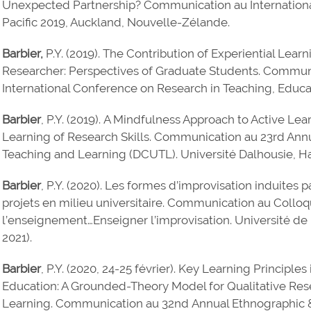
Unexpected Partnership? Communication au Internationa
Pacific 2019, Auckland, Nouvelle-Zélande.
Barbier,
P.Y. (2019). The Contribution of Experiential Lear
Researcher: Perspectives of Graduate Students. Commun
International Conference on Research in Teaching, Educa
Barbier
, P.Y. (2019). A Mindfulness Approach to Active Le
Learning of Research Skills. Communication au 23rd Ann
Teaching and Learning (DCUTL). Université Dalhousie, Hali
Barbier
, P.Y. (2020). Les formes d’improvisation induites
projets en milieu universitaire. Communication au Colloq
l’enseignement…Enseigner l’improvisation. Université de 
2021).
Barbier
, P.Y. (2020, 24-25 février). Key Learning Principl
Education: A Grounded-Theory Model for Qualitative Re
Learning. Communication au 32nd Annual Ethnographic &