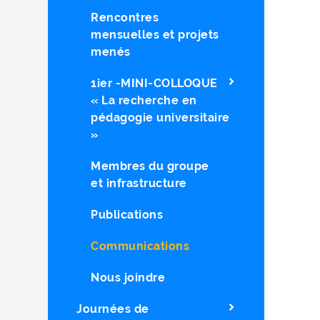
Rencontres
mensuelles et projets
menés
1ier -MINI-COLLOQUE
« La recherche en
pédagogie universitaire
»
Membres du groupe
et infrastructure
Publications
Communications
Nous joindre
Journées de