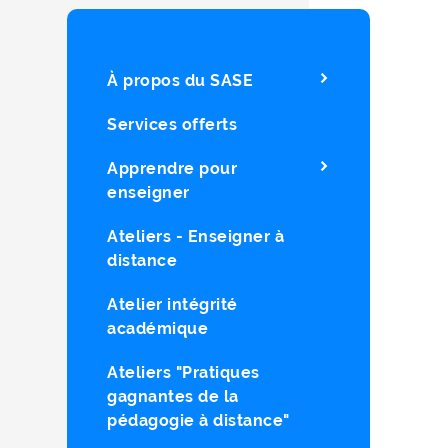
À propos du SASE
Services offerts
Apprendre pour
enseigner
Ateliers - Enseigner à
distance
Atelier intégrité
académique
Ateliers "Pratiques
gagnantes de la
pédagogie à distance"