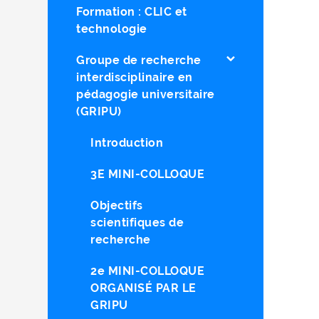
Formation : CLIC et
technologie
Groupe de recherche
interdisciplinaire en
pédagogie universitaire
(GRIPU)
Introduction
3E MINI-COLLOQUE
Objectifs
scientifiques de
recherche
2e MINI-COLLOQUE
ORGANISÉ PAR LE
GRIPU