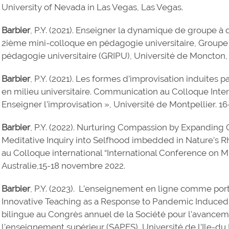
University of Nevada in Las Vegas, Las Vegas.
Barbier
, P.Y. (2021). Enseigner la dynamique de groupe à 
2ième mini-colloque en pédagogie universitaire, Groupe 
pédagogie universitaire (GRIPU), Université de Moncton, 
Barbier
, P.Y. (2021). Les formes d’improvisation induites
en milieu universitaire. Communication au Colloque Inte
Enseigner l’improvisation », Université de Montpellier. 16
Barbier
, P.Y. (2022). Nurturing Compassion by Expanding
Meditative Inquiry into Selfhood imbedded in Nature’s
au Colloque international “International Conference on M
Australie,15-18 novembre 2022.
Barbier
, P.Y. (2023). L’enseignement en ligne comme por
Innovative Teaching as a Response to Pandemic Induce
bilingue au Congrès annuel de la Société pour l’avance
l’enseignement supérieur (SAPES), Université de l’Ile-du