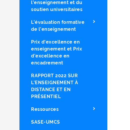
l’enseignement et du
soutien universitaires
L’évaluation formative
de l’enseignement
Prix d'excellence en
enseignement et Prix
d'excellence en
encadrement
RAPPORT 2022 SUR
L’ENSEIGNEMENT À
DISTANCE ET EN
PRÉSENTIEL
Ressources
SASE-UMCS