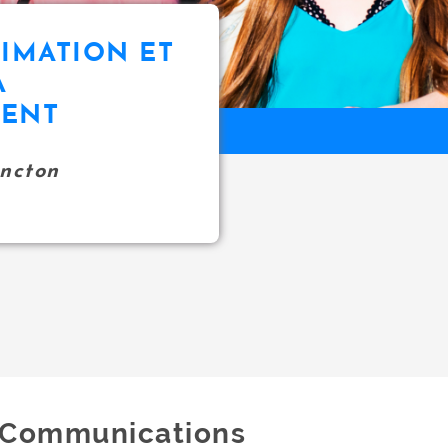
NIMATION ET
À
MENT
oncton
Communications