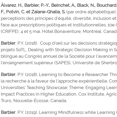
Álvarez
,
H., Barbier, P.-Y., Beinchet, A., Black, N., Boucha
F., Potvin, C. et Zaiane-Ghalia, S.
(par ordre alphabétique)
perceptions des principes d’équité, diversité, inclusion 
face aux prescriptions politiques et institutionnelles. 10
(CRIFPE), 4 et 5 mai. Hôtel Bonaventure, Montréal, Canad
Barbier
, P.Y. (2018). Coup d’œil sur les décisions strat
projets SoTL, Dealing with Strategic Decision Making in
bilingue au Congrès annuel de la Société pour l’avance
l’enseignement supérieur (SAPES), Université de Sherbr
Barbier
, P.Y. (2018). Learning to Become a Researcher Th
la recherche à la faveur de l’approche expérientielle. C
Universities’ Teaching Showcase; Thème: Engaging Learn
Impact Practices in Higher Education, Cox Institute, Agri
Truro, Nouvelle-Écosse, Canada.
Barbier
, P.Y. (2019). Learning Mindfulness while Learning 