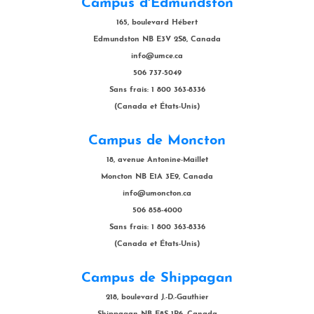
Campus d'Edmundston
165, boulevard Hébert
Edmundston NB E3V 2S8, Canada
info@umce.ca
506 737-5049
Sans frais: 1 800 363-8336
(Canada et États-Unis)
Campus de Moncton
18, avenue Antonine-Maillet
Moncton NB E1A 3E9, Canada
info@umoncton.ca
506 858-4000
Sans frais: 1 800 363-8336
(Canada et États-Unis)
Campus de Shippagan
218, boulevard J.-D.-Gauthier