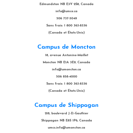
Edmundston NB E3V 2S8, Canada
info@umce.ca
506 737-5049
Sans frais: 1 800 363-8336
(Canada et États-Unis)
Campus de Moncton
18, avenue Antonine-Maillet
Moncton NB E1A 3E9, Canada
info@umoncton.ca
506 858-4000
Sans frais: 1 800 363-8336
(Canada et États-Unis)
Campus de Shippagan
218, boulevard J.-D.-Gauthier
Shippagan NB E8S 1P6, Canada
umcs.info@umoncton.ca