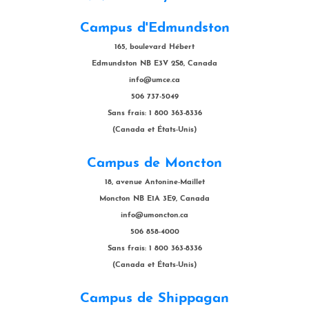
Campus d'Edmundston
165, boulevard Hébert
Edmundston NB E3V 2S8, Canada
info@umce.ca
506 737-5049
Sans frais: 1 800 363-8336
(Canada et États-Unis)
Campus de Moncton
18, avenue Antonine-Maillet
Moncton NB E1A 3E9, Canada
info@umoncton.ca
506 858-4000
Sans frais: 1 800 363-8336
(Canada et États-Unis)
Campus de Shippagan