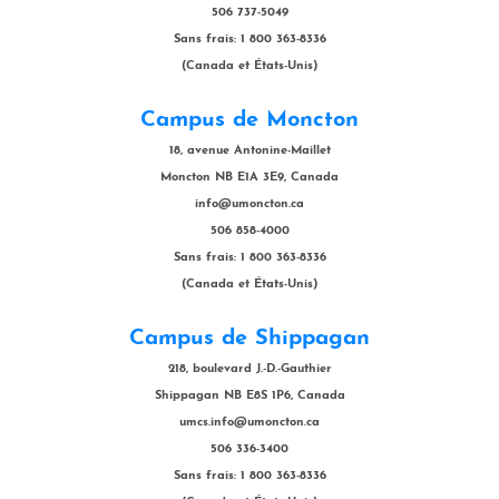
506 737-5049
Sans frais: 1 800 363-8336
(Canada et États-Unis)
Campus de Moncton
18, avenue Antonine-Maillet
Moncton NB E1A 3E9, Canada
info@umoncton.ca
506 858-4000
Sans frais: 1 800 363-8336
(Canada et États-Unis)
Campus de Shippagan
218, boulevard J.-D.-Gauthier
Shippagan NB E8S 1P6, Canada
umcs.info@umoncton.ca
506 336-3400
Sans frais: 1 800 363-8336