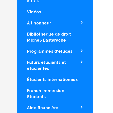
au J.D.
Vidéos
À l'honneur
Bibliothèque de droit
Michel-Bastarache
Programmes d'études
Futurs étudiants et
étudiantes
Étudiants internationaux
French Immersion
Students
Aide financière