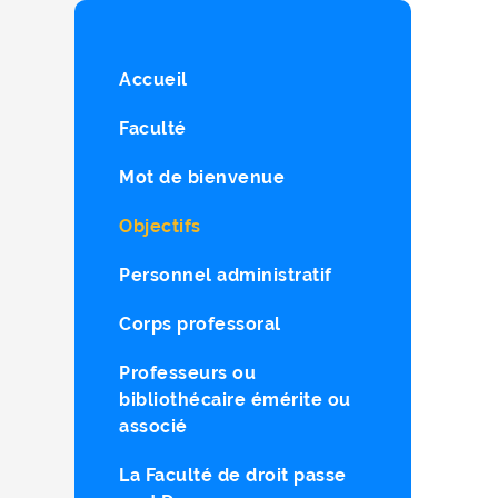
Accueil
Faculté
Mot de bienvenue
Objectifs
Personnel administratif
Corps professoral
Professeurs ou
bibliothécaire émérite ou
associé
La Faculté de droit passe