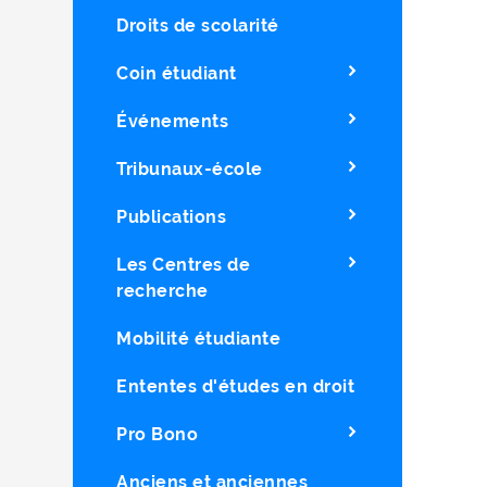
Droits de scolarité
Coin étudiant
Événements
Tribunaux-école
Publications
Les Centres de
recherche
Mobilité étudiante
Ententes d'études en droit
Pro Bono
Anciens et anciennes