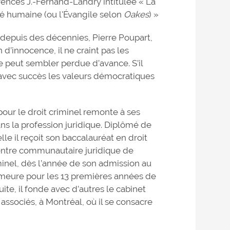
rences J.-Fernand-Landry intitulée « La
é humaine (ou l'Évangile selon
Oakes
) »
depuis des décennies, Pierre Poupart,
d’innocence, il ne craint pas les
e peut sembler perdue d’avance. S’il
 avec succès les valeurs démocratiques
pour le droit criminel remonte à ses
ns la profession juridique. Diplômé de
lle il reçoit son baccalauréat en droit
 Centre communautaire juridique de
iminel, dès l’année de son admission au
meure pour les 13 premières années de
suite, il fonde avec d’autres le cabinet
 associés, à Montréal, où il se consacre