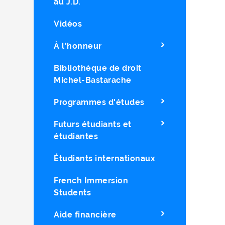
au J.D.
Vidéos
À l'honneur
Bibliothèque de droit
Michel-Bastarache
Programmes d'études
Futurs étudiants et
étudiantes
Étudiants internationaux
French Immersion
Students
Aide financière