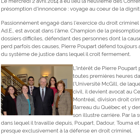
Le mercredi 2 avril 2014 a eu lieu la neuvième des Confé
présomption d'innoncence : voyage au coeur de la dignit
Passionnément engagé dans l’exercice du droit criminel 
Ad.E., est avocat dans l’âme. Champion de la présomption 
dossiers difficiles, défendant des personnes dont la caus
perd parfois des causes, Pierre Poupart défend toujours
du système de justice dans lequel il croit fermement.
L’intérêt de Pierre Poupart 
toutes premières heures da
l’Université McGill, de laque
civil, il devient avocat au
Montréal, division droit cr
Barreau du Québec et y de
son illustre carrière. Par la 
dans lequel il travaille depuis, Poupart, Dadour, Touma et
presque exclusivement à la défense en droit criminel.