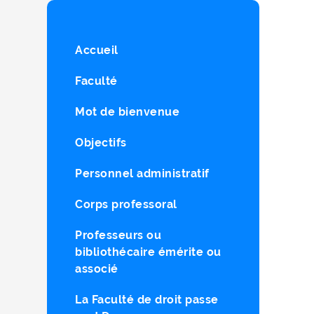
Accueil
Faculté
Mot de bienvenue
Objectifs
Personnel administratif
Corps professoral
Professeurs ou
bibliothécaire émérite ou
associé
La Faculté de droit passe