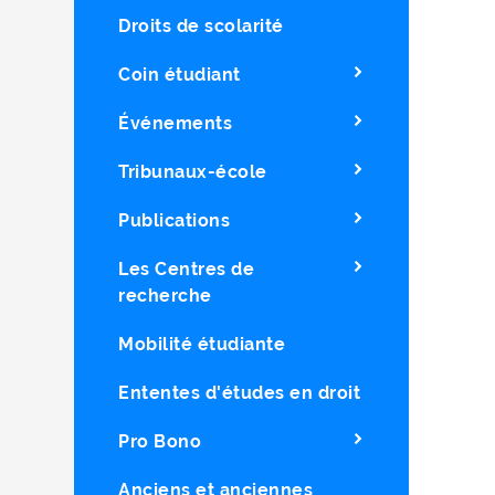
Droits de scolarité
Coin étudiant
Événements
Tribunaux-école
Publications
Les Centres de
recherche
Mobilité étudiante
Ententes d'études en droit
Pro Bono
Anciens et anciennes