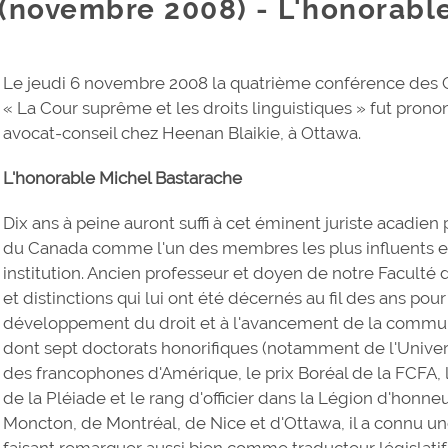
(novembre 2008) - L'honorabl
Le jeudi 6 novembre 2008 la quatrième conférence des C
« La Cour suprême et les droits linguistiques » fut pron
avocat-conseil chez Heenan Blaikie, à Ottawa.
L'honorable Michel Bastarache
Dix ans à peine auront suffi à cet éminent juriste acadie
du Canada comme l'un des membres les plus influents e
institution. Ancien professeur et doyen de notre Faculté
et distinctions qui lui ont été décernés au fil des ans po
développement du droit et à l'avancement de la commun
dont sept doctorats honorifiques (notamment de l'Univers
des francophones d'Amérique, le prix Boréal de la FCFA
de la Pléiade et le rang d'officier dans la Légion d'honn
Moncton, de Montréal, de Nice et d'Ottawa, il a connu une
faisant remarquer aussi bien comme traducteur législatif