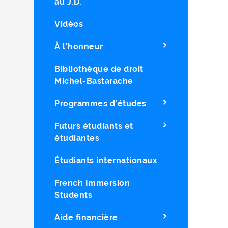
au J.D.
Vidéos
À l'honneur
Bibliothèque de droit
Michel-Bastarache
Programmes d'études
Futurs étudiants et
étudiantes
Étudiants internationaux
French Immersion
Students
Aide financière