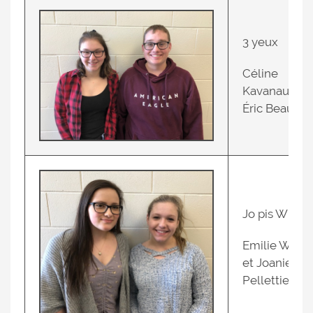
3 yeux
Céline
Kavanaugh e
Éric Beaulie
Jo pis Whop
Emilie Walke
et Joanie
Pellettier