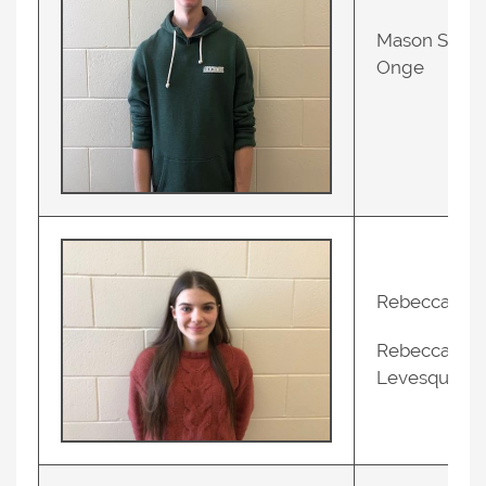
Mason St-
Onge
Rebecca
Rebecca
Levesque