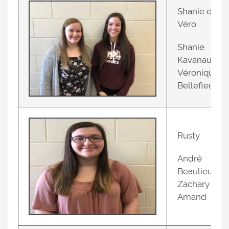
Shanie et
Véro
Shanie
Kavanaugh e
Véronique
Bellefleur
Rusty
André
Beaulieu et
Zachary St-
Amand