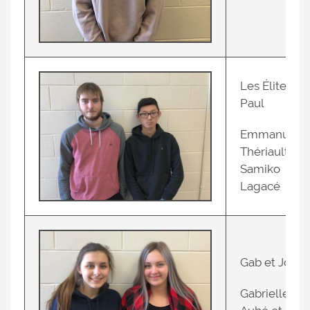
Les Élites à
Paul
Emmanuel
Thériault et
Samiko
Lagacé
Gab et Jo
Gabrielle