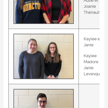
Aubé et
Joanie
Thériault
Kaylee et
Janie
Kaylee
Madore et
Janie
Levesque